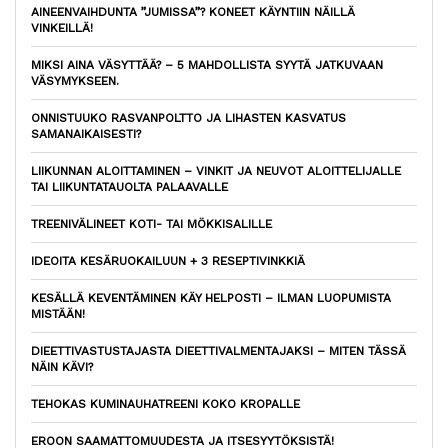
AINEENVAIHDUNTA ”JUMISSA”? KONEET KÄYNTIIN NÄILLÄ
VINKEILLÄ!
MIKSI AINA VÄSYTTÄÄ? – 5 MAHDOLLISTA SYYTÄ JATKUVAAN
VÄSYMYKSEEN.
ONNISTUUKO RASVANPOLTTO JA LIHASTEN KASVATUS
SAMANAIKAISESTI?
LIIKUNNAN ALOITTAMINEN – VINKIT JA NEUVOT ALOITTELIJALLE
TAI LIIKUNTATAUOLTA PALAAVALLE
TREENIVÄLINEET KOTI- TAI MÖKKISALILLE
IDEOITA KESÄRUOKAILUUN + 3 RESEPTIVINKKIÄ
KESÄLLÄ KEVENTÄMINEN KÄY HELPOSTI – ILMAN LUOPUMISTA
MISTÄÄN!
DIEETTIVASTUSTAJASTA DIEETTIVALMENTAJAKSI – MITEN TÄSSÄ
NÄIN KÄVI?
TEHOKAS KUMINAUHATREENI KOKO KROPALLE
EROON SAAMATTOMUUDESTA JA ITSESYYTÖKSISTÄ!