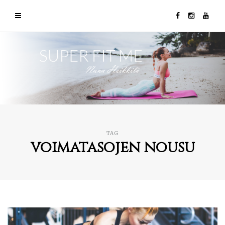
TAG
voimatasojen nousu