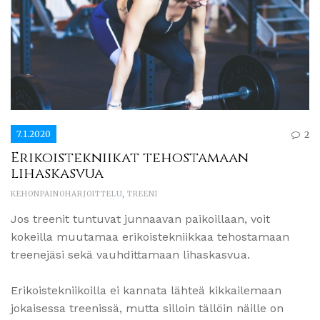
7.1.2020
2
Erikoistekniikat tehostamaan
lihaskasvua
KEHONPAINOHARJOITTELU
,
TREENI
Jos treenit tuntuvat junnaavan paikoillaan, voit
kokeilla muutamaa erikoistekniikkaa tehostamaan
treenejäsi sekä vauhdittamaan lihaskasvua.
Erikoistekniikoilla ei kannata lähteä kikkailemaan
jokaisessa treenissä, mutta silloin tällöin näille on