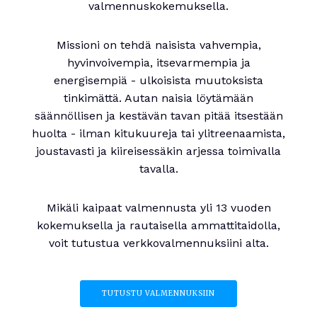
valmennuskokemuksella.
Missioni on tehdä naisista vahvempia,
hyvinvoivempia, itsevarmempia ja
energisempiä - ulkoisista muutoksista
tinkimättä. Autan naisia löytämään
säännöllisen ja kestävän tavan pitää itsestään
huolta - ilman kitukuureja tai ylitreenaamista,
joustavasti ja kiireisessäkin arjessa toimivalla
tavalla.
Mikäli kaipaat valmennusta yli 13 vuoden
kokemuksella ja rautaisella ammattitaidolla,
voit tutustua verkkovalmennuksiini alta.
TUTUSTU VALMENNUKSIIN