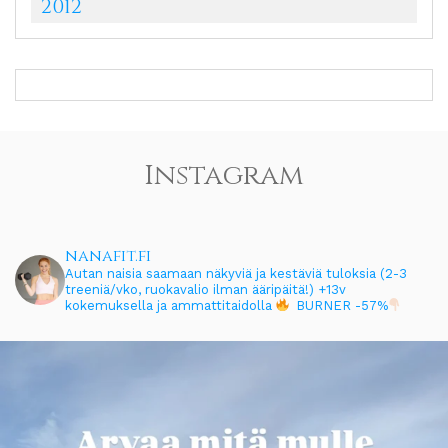
2012
Instagram
nanafit.fi
Autan naisia saamaan näkyviä ja kestäviä tuloksia (2-3
treeniä/vko, ruokavalio ilman ääripäitä!)
+13v
kokemuksella ja ammattitaidolla
BURNER -57%