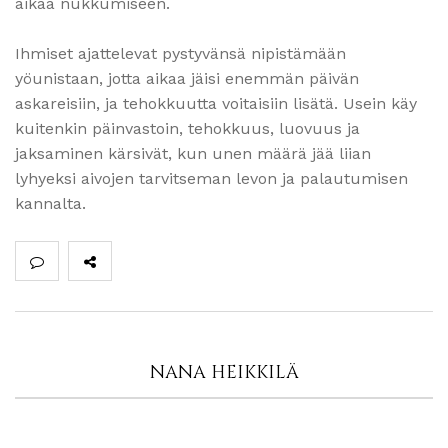
aikaa nukkumiseen.
Ihmiset ajattelevat pystyvänsä nipistämään
yöunistaan, jotta aikaa jäisi enemmän päivän
askareisiin, ja tehokkuutta voitaisiin lisätä. Usein käy
kuitenkin päinvastoin, tehokkuus, luovuus ja
jaksaminen kärsivät, kun unen määrä jää liian
lyhyeksi aivojen tarvitseman levon ja palautumisen
kannalta.
NANA HEIKKILÄ