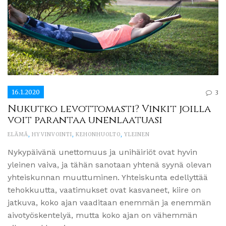
16.1.2020
3
Nukutko levottomasti? Vinkit joilla
voit parantaa unenlaatuasi
ELÄMÄ
,
HYVINVOINTI
,
KEHONHUOLTO
,
YLEINEN
Nykypäivänä unettomuus ja unihäiriöt ovat hyvin
yleinen vaiva, ja tähän sanotaan yhtenä syynä olevan
yhteiskunnan muuttuminen. Yhteiskunta edellyttää
tehokkuutta, vaatimukset ovat kasvaneet, kiire on
jatkuva, koko ajan vaaditaan enemmän ja enemmän
aivotyöskentelyä, mutta koko ajan on vähemmän