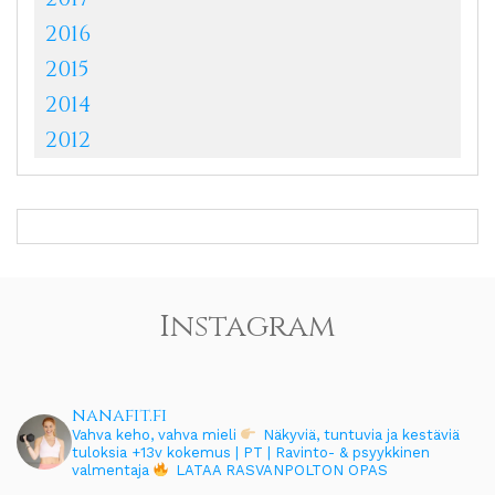
2016
2015
2014
2012
Instagram
nanafit.fi
Vahva keho, vahva mieli
Näkyviä, tuntuvia ja kestäviä
tuloksia
+13v kokemus | PT | Ravinto- & psyykkinen
valmentaja
LATAA RASVANPOLTON OPAS