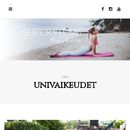
TAG
univaikeudet