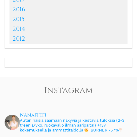
2016
2015
2014
2012
Instagram
nanafit.fi
Autan naisia saamaan näkyviä ja kestäviä tuloksia (2-3
treeniä/vko, ruokavalio ilman ääripäitä!)
+13v
kokemuksella ja ammattitaidolla
BURNER -57%