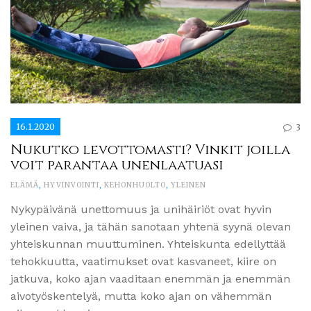
16.1.2020
3
Nukutko levottomasti? Vinkit joilla
voit parantaa unenlaatuasi
ELÄMÄ
,
HYVINVOINTI
,
KEHONHUOLTO
,
YLEINEN
Nykypäivänä unettomuus ja unihäiriöt ovat hyvin
yleinen vaiva, ja tähän sanotaan yhtenä syynä olevan
yhteiskunnan muuttuminen. Yhteiskunta edellyttää
tehokkuutta, vaatimukset ovat kasvaneet, kiire on
jatkuva, koko ajan vaaditaan enemmän ja enemmän
aivotyöskentelyä, mutta koko ajan on vähemmän