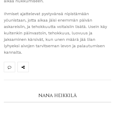
aikaa nukkumiseen.
Ihmiset ajattelevat pystyvänsä nipistämään
yöunistaan, jotta aikaa jäisi enemmän päivän
askareisiin, ja tehokkuutta voitaisiin lisätä. Usein käy
kuitenkin päinvastoin, tehokkuus, luovuus ja
jaksaminen kärsivät, kun unen määrä jää liian
lyhyeksi aivojen tarvitseman levon ja palautumisen
kannalta.
NANA HEIKKILÄ