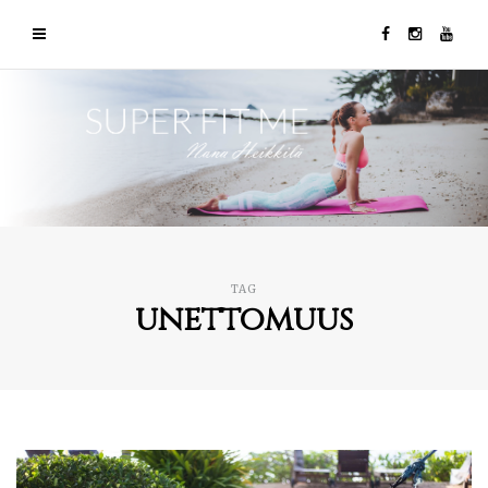
TAG
unettomuus