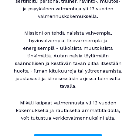
sertifioitu personal trainer, ravinto-, muutos-
ja psyykkinen valmentaja yli 13 vuoden
valmennuskokemuksella.
Missioni on tehdä naisista vahvempia,
hyvinvoivempia, itsevarmempia ja
energisempiä - ulkoisista muutoksista
tinkimättä. Autan naisia löytämään
säännöllisen ja kestävän tavan pitää itsestään
huolta - ilman kitukuureja tai ylitreenaamista,
joustavasti ja kiireisessäkin arjessa toimivalla
tavalla.
Mikäli kaipaat valmennusta yli 13 vuoden
kokemuksella ja rautaisella ammattitaidolla,
voit tutustua verkkovalmennuksiini alta.