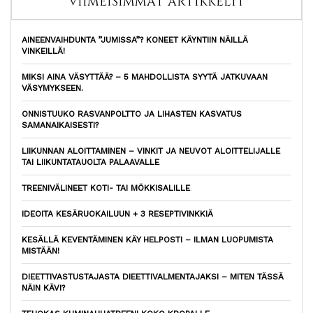
VIIMEISIMMÄT ARTIKKELIT
AINEENVAIHDUNTA ”JUMISSA”? KONEET KÄYNTIIN NÄILLÄ
VINKEILLÄ!
MIKSI AINA VÄSYTTÄÄ? – 5 MAHDOLLISTA SYYTÄ JATKUVAAN
VÄSYMYKSEEN.
ONNISTUUKO RASVANPOLTTO JA LIHASTEN KASVATUS
SAMANAIKAISESTI?
LIIKUNNAN ALOITTAMINEN – VINKIT JA NEUVOT ALOITTELIJALLE
TAI LIIKUNTATAUOLTA PALAAVALLE
TREENIVÄLINEET KOTI- TAI MÖKKISALILLE
IDEOITA KESÄRUOKAILUUN + 3 RESEPTIVINKKIÄ
KESÄLLÄ KEVENTÄMINEN KÄY HELPOSTI – ILMAN LUOPUMISTA
MISTÄÄN!
DIEETTIVASTUSTAJASTA DIEETTIVALMENTAJAKSI – MITEN TÄSSÄ
NÄIN KÄVI?