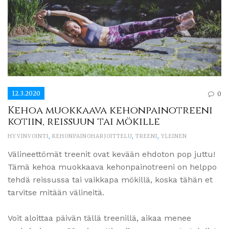
12.3.2020
0
Kehoa muokkaava kehonpainotreeni
kotiin, reissuun tai mökille
HYVINVOINTI
,
KEHONPAINOHARJOITTELU
,
TREENI
,
YLEINEN
Välineettömät treenit ovat kevään ehdoton pop juttu!
Tämä kehoa muokkaava kehonpainotreeni on helppo
tehdä reissussa tai vaikkapa mökillä, koska tähän et
tarvitse mitään välineitä.
Voit aloittaa päivän tällä treenillä, aikaa menee