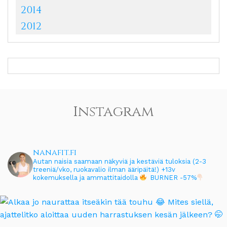
2014
2012
Instagram
nanafit.fi
Autan naisia saamaan näkyviä ja kestäviä tuloksia (2-3
treeniä/vko, ruokavalio ilman ääripäitä!)
+13v
kokemuksella ja ammattitaidolla
BURNER -57%