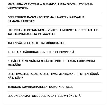
MIKSI AINA VÄSYTTÄÄ? – 5 MAHDOLLISTA SYYTÄ JATKUVAAN
VÄSYMYKSEEN.
ONNISTUUKO RASVANPOLTTO JA LIHASTEN KASVATUS
SAMANAIKAISESTI?
LIIKUNNAN ALOITTAMINEN – VINKIT JA NEUVOT ALOITTELIJALLE
TAI LIIKUNTATAUOLTA PALAAVALLE
TREENIVÄLINEET KOTI- TAI MÖKKISALILLE
IDEOITA KESÄRUOKAILUUN + 3 RESEPTIVINKKIÄ
KESÄLLÄ KEVENTÄMINEN KÄY HELPOSTI – ILMAN LUOPUMISTA
MISTÄÄN!
DIEETTIVASTUSTAJASTA DIEETTIVALMENTAJAKSI – MITEN TÄSSÄ
NÄIN KÄVI?
TEHOKAS KUMINAUHATREENI KOKO KROPALLE
EROON SAAMATTOMUUDESTA JA ITSESYYTÖKSISTÄ!