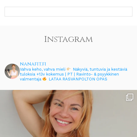
Instagram
nanafit.fi
Vahva keho, vahva mieli
Näkyviä, tuntuvia ja kestäviä
tuloksia
+13v kokemus | PT | Ravinto- & psyykkinen
valmentaja
LATAA RASVANPOLTON OPAS