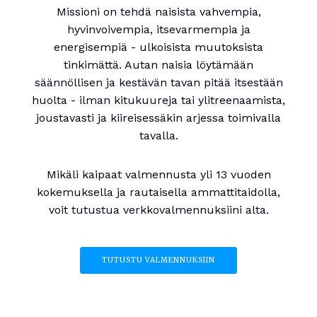
Missioni on tehdä naisista vahvempia,
hyvinvoivempia, itsevarmempia ja
energisempiä - ulkoisista muutoksista
tinkimättä. Autan naisia löytämään
säännöllisen ja kestävän tavan pitää itsestään
huolta - ilman kitukuureja tai ylitreenaamista,
joustavasti ja kiireisessäkin arjessa toimivalla
tavalla.
Mikäli kaipaat valmennusta yli 13 vuoden
kokemuksella ja rautaisella ammattitaidolla,
voit tutustua verkkovalmennuksiini alta.
TUTUSTU VALMENNUKSIIN