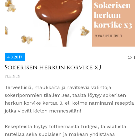
4.3.2017
1
Sokerisen herkun korvike x3
YLEINEN
Terveellisiä, maukkaita ja ravitsevia valintoja
sokeripommien tilalle? Jes, täältä löytyy sokerisen
herkun korvike kertaa 3, eli kolme naminami reseptiä
jotka vievät kielen mennessään!
Resepteistä löytyy toffeemaista fudgea, taivaallista
nutellaa sekä suolaisen ja makean yhdistävää