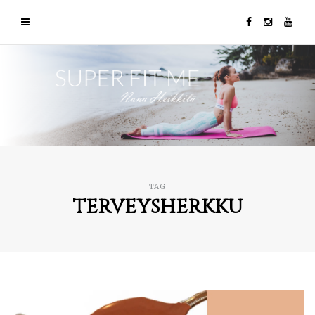
TAG
terveysherkku