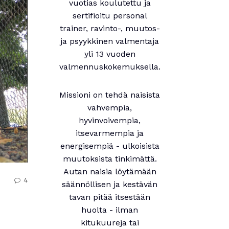
vuotias koulutettu ja
sertifioitu personal
trainer, ravinto-, muutos-
ja psyykkinen valmentaja
yli 13 vuoden
valmennuskokemuksella.
Missioni on tehdä naisista
vahvempia,
hyvinvoivempia,
itsevarmempia ja
energisempiä - ulkoisista
muutoksista tinkimättä.
Autan naisia löytämään
4
säännöllisen ja kestävän
tavan pitää itsestään
huolta - ilman
kitukuureja tai