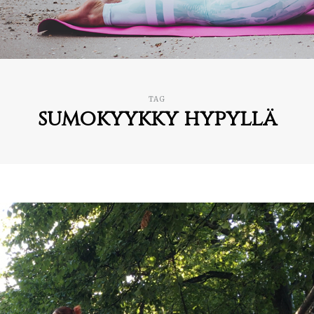
TAG
sumokyykky hypyllä