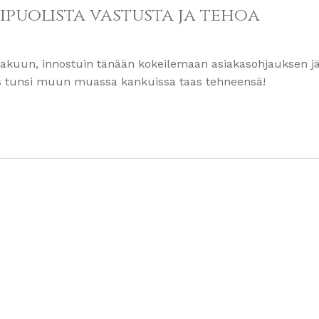
ipuolista vastusta ja tehoa
akuun, innostuin tänään kokeilemaan asiakasohjauksen j
ä taas tunsi muun muassa kankuissa taas tehneensä!