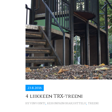
23.8.2016
4 liikkeen TRX-treeni
HYVINVOINTI
,
KEHONPAINOHARJOITTELU
,
TREENI