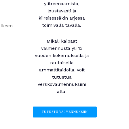
ylitreenaamista,
joustavasti ja
kiireisessäkin arjessa
toimivalla tavalla.
älkeen
Mikäli kaipaat
valmennusta yli 13
vuoden kokemuksella ja
rautaisella
ammattitaidolla, voit
tutustua
verkkovalmennuksiini
alta.
TUTUSTU VALMENNUKSIIN