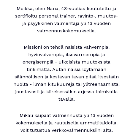
Moikka, olen Nana, 43-vuotias koulutettu ja
sertifioitu personal trainer, ravinto-, muutos-
ja psyykkinen valmentaja yli 13 vuoden
valmennuskokemuksella.
Missioni on tehdä naisista vahvempia,
hyvinvoivempia, itsevarmempia ja
energisempiä - ulkoisista muutoksista
tinkimättä. Autan naisia löytämään
säännöllisen ja kestävän tavan pitää itsestään
huolta - ilman kitukuureja tai ylitreenaamista,
joustavasti ja kiireisessäkin arjessa toimivalla
tavalla.
Mikäli kaipaat valmennusta yli 13 vuoden
kokemuksella ja rautaisella ammattitaidolla,
voit tutustua verkkovalmennuksiini alta.