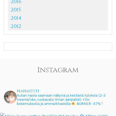
2016
2015
2014
2012
Instagram
nanafit.fi
Autan naisia saamaan näkyviä ja kestäviä tuloksia (2-3
treeniä/vko, ruokavalio ilman ääripäitä!)
+13v
kokemuksella ja ammattitaidolla
BURNER -57%