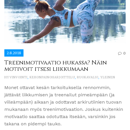
2.8.2018
0
Treenimotivaatio hukassa? Näin
motivoit itsesi liikkumaan
HYVINVOINTI
,
KEHONPAINOHARJOITTELU
,
RUOKAVALIO
,
YLEINEN
Monet ottavat kesän tarkoituksella rennommin,
jättävät liikkumisen ja treenailut pimeämpään (ja
viileämpään) aikaan ja odottavat arkirutiinien tuovan
mukanaan myös treenimotivaation. Joskus kuitenkin
motivaatio saattaa odotuttaa itseään, varsinkin jos
takana on pidempi tauko.