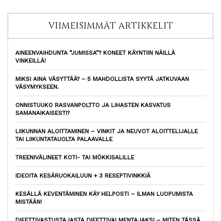
VIIMEISIMMÄT ARTIKKELIT
AINEENVAIHDUNTA ”JUMISSA”? KONEET KÄYNTIIN NÄILLÄ
VINKEILLÄ!
MIKSI AINA VÄSYTTÄÄ? – 5 MAHDOLLISTA SYYTÄ JATKUVAAN
VÄSYMYKSEEN.
ONNISTUUKO RASVANPOLTTO JA LIHASTEN KASVATUS
SAMANAIKAISESTI?
LIIKUNNAN ALOITTAMINEN – VINKIT JA NEUVOT ALOITTELIJALLE
TAI LIIKUNTATAUOLTA PALAAVALLE
TREENIVÄLINEET KOTI- TAI MÖKKISALILLE
IDEOITA KESÄRUOKAILUUN + 3 RESEPTIVINKKIÄ
KESÄLLÄ KEVENTÄMINEN KÄY HELPOSTI – ILMAN LUOPUMISTA
MISTÄÄN!
DIEETTIVASTUSTAJASTA DIEETTIVALMENTAJAKSI – MITEN TÄSSÄ