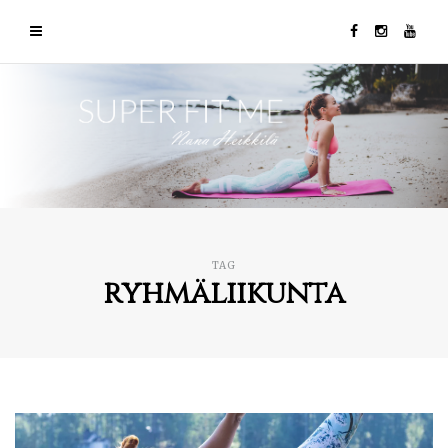
TAG
ryhmäliikunta