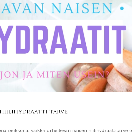
 hiilihydraatti-tarve
ena peikkona, vaikka urheilevan naisen hiilihydraattitarve 