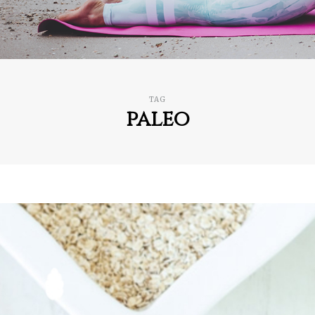
TAG
paleo