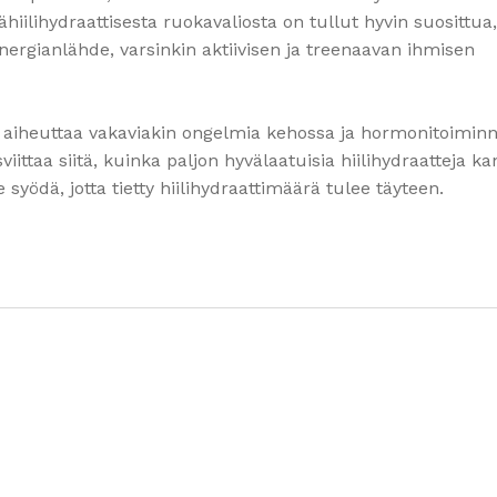
ähiilihydraattisesta ruokavaliosta on tullut hyvin suosittua
n energianlähde, varsinkin aktiivisen ja treenaavan ihmisen
oi aiheuttaa vakaviakin ongelmia kehossa ja hormonitoimin
osviittaa siitä, kuinka paljon hyvälaatuisia hiilihydraatteja k
 syödä, jotta tietty hiilihydraattimäärä tulee täyteen.