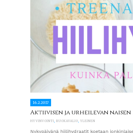
16.2.2017
Aktiivisen ja urheilevan naisen
HYVINVOINTI
,
RUOKAVALIO
,
YLEINEN
Nykypäivänä hiilihydraatit koetaan jonkinlais