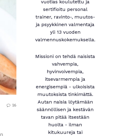
vuotias koulutettu ja
sertifioitu personal
trainer, ravinto-, muutos-
ja psyykkinen valmentaja
yli 13 vuoden
valmennuskokemuksella.
Missioni on tehdä naisista
vahvempia,
hyvinvoivempia,
itsevarmempia ja
energisempiä - ulkoisista
muutoksista tinkimättä.
Autan naisia löytämään
16
säännöllisen ja kestävän
tavan pitää itsestään
huolta - ilman
kitukuureja tai
on