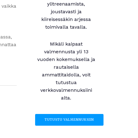
ylitreenaamista,
, vaikka
joustavasti ja
kiireisessäkin arjessa
toimivalla tavalla.
nassa,
Mikäli kaipaat
annattaa
valmennusta yli 13
vuoden kokemuksella ja
rautaisella
ammattitaidolla, voit
tutustua
verkkovalmennuksiini
alta.
TUTUSTU VALMENNUKSIIN