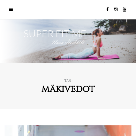
TAG
mäkivedot