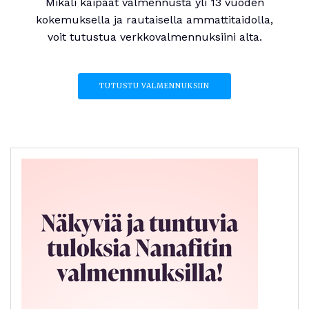
Mikäli kaipaat valmennusta yli 13 vuoden
kokemuksella ja rautaisella ammattitaidolla,
voit tutustua verkkovalmennuksiini alta.
TUTUSTU VALMENNUKSIIN