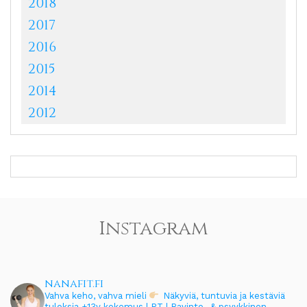
2018
2017
2016
2015
2014
2012
Instagram
nanafit.fi
Vahva keho, vahva mieli
Näkyviä, tuntuvia ja kestäviä
tuloksia
+13v kokemus | PT | Ravinto- & psyykkinen