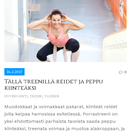
14.2.2017
0
Tällä treenillä reidet ja peppu
kiinteäksi
HYVINVOINTI
,
TREENI
,
YLEINEN
Muodokkaat ja voimakkaat pakarat, kiinteät reidet
joita kelpaa hamosissa esitellessä. Porrastreeni on
yksi ehdottomasti parhaista tavoista saada peppu
kiinteäksi, treenata voimaa ja muotoa alakroppaan, ja