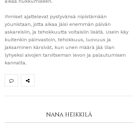
aikaa nukkumiseen.
Ihmiset ajattelevat pystyvänsä nipistämään
yöunistaan, jotta aikaa jäisi enemmän päivän
askareisiin, ja tehokkuutta voitaisiin lisätä. Usein käy
kuitenkin päinvastoin, tehokkuus, luovuus ja
jaksaminen kärsivät, kun unen määrä jää liian
lyhyeksi aivojen tarvitseman levon ja palautumisen
kannalta.
NANA HEIKKILÄ