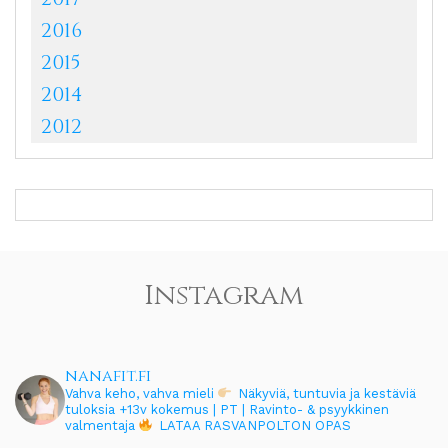
2016
2015
2014
2012
Instagram
nanafit.fi
Vahva keho, vahva mieli
Näkyviä, tuntuvia ja kestäviä
tuloksia
+13v kokemus | PT | Ravinto- & psyykkinen
valmentaja
LATAA RASVANPOLTON OPAS