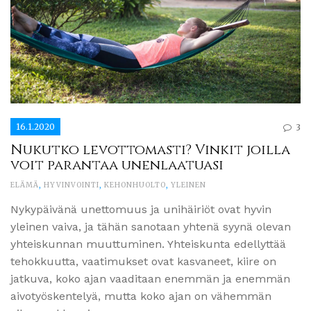
16.1.2020
3
Nukutko levottomasti? Vinkit joilla
voit parantaa unenlaatuasi
ELÄMÄ
,
HYVINVOINTI
,
KEHONHUOLTO
,
YLEINEN
Nykypäivänä unettomuus ja unihäiriöt ovat hyvin
yleinen vaiva, ja tähän sanotaan yhtenä syynä olevan
yhteiskunnan muuttuminen. Yhteiskunta edellyttää
tehokkuutta, vaatimukset ovat kasvaneet, kiire on
jatkuva, koko ajan vaaditaan enemmän ja enemmän
aivotyöskentelyä, mutta koko ajan on vähemmän