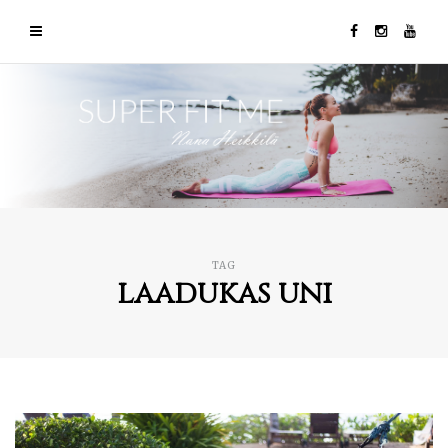
TAG
laadukas uni