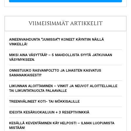
VIIMEISIMMÄT ARTIKKELIT
AINEENVAIHDUNTA ”JUMISSA”? KONEET KÄYNTIIN NÄILLÄ
VINKEILLÄ!
MIKSI AINA VÄSYTTÄÄ? – 5 MAHDOLLISTA SYYTÄ JATKUVAAN
VÄSYMYKSEEN.
ONNISTUUKO RASVANPOLTTO JA LIHASTEN KASVATUS
SAMANAIKAISESTI?
LIIKUNNAN ALOITTAMINEN – VINKIT JA NEUVOT ALOITTELIJALLE
TAI LIIKUNTATAUOLTA PALAAVALLE
TREENIVÄLINEET KOTI- TAI MÖKKISALILLE
IDEOITA KESÄRUOKAILUUN + 3 RESEPTIVINKKIÄ
KESÄLLÄ KEVENTÄMINEN KÄY HELPOSTI – ILMAN LUOPUMISTA
MISTÄÄN!