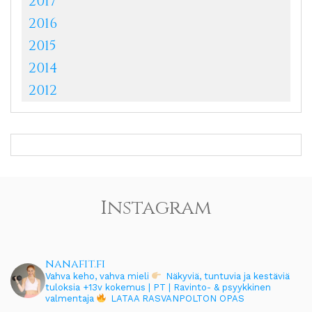
2017
2016
2015
2014
2012
Instagram
nanafit.fi
Vahva keho, vahva mieli
Näkyviä, tuntuvia ja kestäviä
tuloksia
+13v kokemus | PT | Ravinto- & psyykkinen
valmentaja
LATAA RASVANPOLTON OPAS