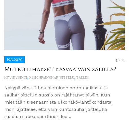
19.3.2020
11
Mutku lihakset kasvaa vain salilla?
HYVINVOINTI
,
KEHONPAINOHARJOITTELU
,
TREENI
Nykypäivänä fittinä oleminen on muodikasta ja
saliharjoittelun suosio on räjähtänyt pilviin. Kun
mietitään treenaamista ulkonäkö-lähtökohdasta,
moni ajattelee, että vain kuntosaliharjoittelulla
saadaan upea sporttinen look.