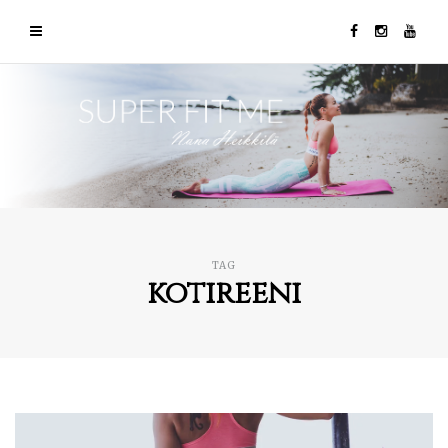
TAG
kotireeni