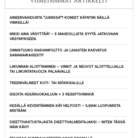
VIIMEISIMMÄT ARTIKKELIT
AINEENVAIHDUNTA ”JUMISSA”? KONEET KÄYNTIIN NÄILLÄ
VINKEILLÄ!
MIKSI AINA VÄSYTTÄÄ? – 5 MAHDOLLISTA SYYTÄ JATKUVAAN
VÄSYMYKSEEN.
ONNISTUUKO RASVANPOLTTO JA LIHASTEN KASVATUS
SAMANAIKAISESTI?
LIIKUNNAN ALOITTAMINEN – VINKIT JA NEUVOT ALOITTELIJALLE
TAI LIIKUNTATAUOLTA PALAAVALLE
TREENIVÄLINEET KOTI- TAI MÖKKISALILLE
IDEOITA KESÄRUOKAILUUN + 3 RESEPTIVINKKIÄ
KESÄLLÄ KEVENTÄMINEN KÄY HELPOSTI – ILMAN LUOPUMISTA
MISTÄÄN!
DIEETTIVASTUSTAJASTA DIEETTIVALMENTAJAKSI – MITEN TÄSSÄ
NÄIN KÄVI?