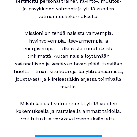
sertifioitu personal trainer, ravinto-, muutos-
ja psyykkinen valmentaja yli 13 vuoden
valmennuskokemuksella.
Missioni on tehdä naisista vahvempia,
hyvinvoivempia, itsevarmempia ja
energisempiä - ulkoisista muutoksista
tinkimättä. Autan naisia löytämään
säännöllisen ja kestävän tavan pitää itsestään
huolta - ilman kitukuureja tai ylitreenaamista,
joustavasti ja kiireisessäkin arjessa toimivalla
tavalla.
Mikäli kaipaat valmennusta yli 13 vuoden
kokemuksella ja rautaisella ammattitaidolla,
voit tutustua verkkovalmennuksiini alta.