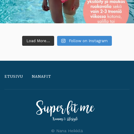
Load More...
Follow on Instagram
ETUSIVU
NANAFIT
© Nana Heikkilä