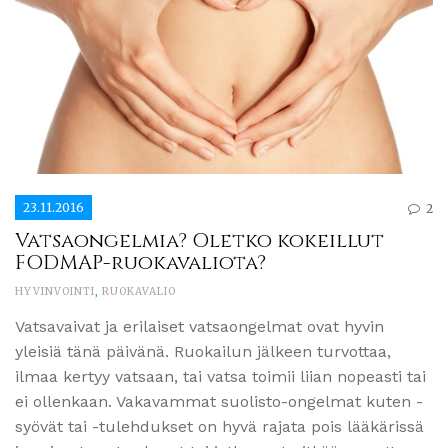
23.11.2016
2
Vatsaongelmia? Oletko kokeillut
FODMAP-ruokavaliota?
HYVINVOINTI
,
RUOKAVALIO
Vatsavaivat ja erilaiset vatsaongelmat ovat hyvin
yleisiä tänä päivänä. Ruokailun jälkeen turvottaa,
ilmaa kertyy vatsaan, tai vatsa toimii liian nopeasti tai
ei ollenkaan. Vakavammat suolisto-ongelmat kuten -
syövät tai -tulehdukset on hyvä rajata pois lääkärissä