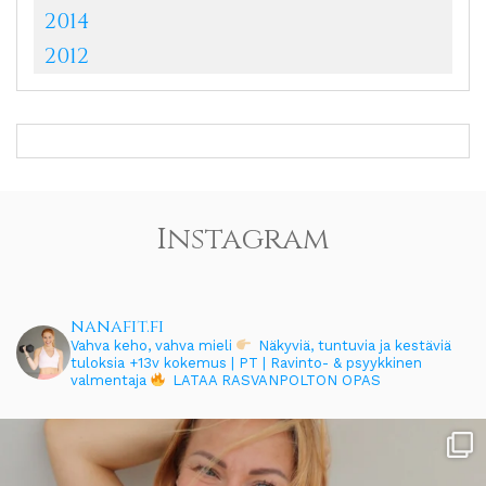
2014
2012
Instagram
nanafit.fi
Vahva keho, vahva mieli
Näkyviä, tuntuvia ja kestäviä
tuloksia
+13v kokemus | PT | Ravinto- & psyykkinen
valmentaja
LATAA RASVANPOLTON OPAS