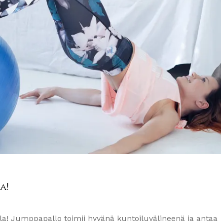
a!
lla! Jumppapallo toimii hyvänä kuntoiluvälineenä ja antaa