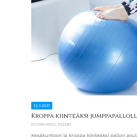
12.3.2017
Kroppa kiinteäksi jumppapalloll
HYVINVOINTI
,
TREENI
Kesäkuntoon ja kroppa kiinteäksi pallon avu