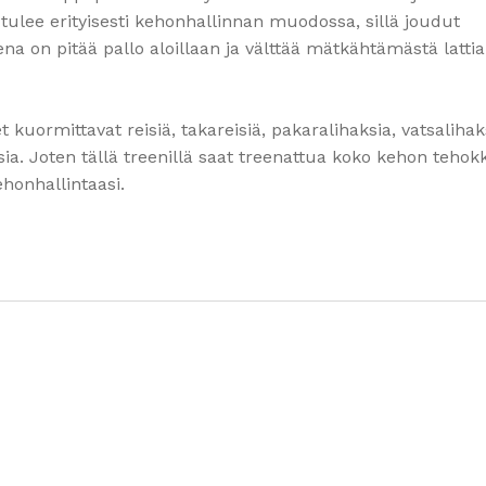
tulee erityisesti kehonhallinnan muodossa, sillä joudut
na on pitää pallo aloillaan ja välttää mätkähtämästä latti
t kuormittavat reisiä, takareisiä, pakaralihaksia, vatsalihak
sia. Joten tällä treenillä saat treenattua koko kehon tehok
honhallintaasi.