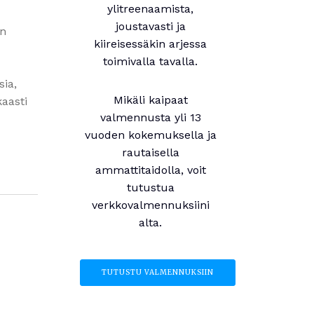
ylitreenaamista,
joustavasti ja
an
kiireisessäkin arjessa
toimivalla tavalla.
sia,
Mikäli kaipaat
kaasti
valmennusta yli 13
vuoden kokemuksella ja
rautaisella
ammattitaidolla, voit
tutustua
verkkovalmennuksiini
alta.
TUTUSTU VALMENNUKSIIN