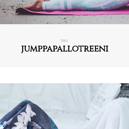
TAG
jumppapallotreeni