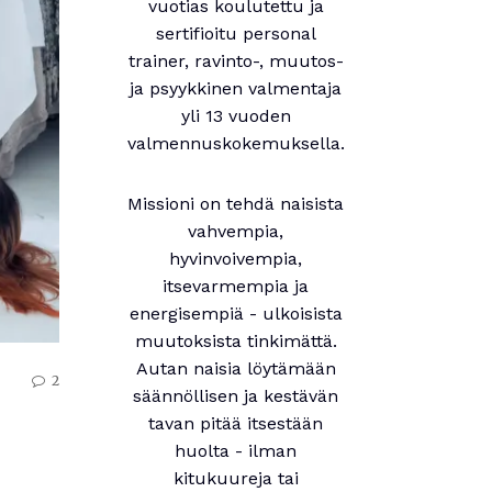
vuotias koulutettu ja
sertifioitu personal
trainer, ravinto-, muutos-
ja psyykkinen valmentaja
yli 13 vuoden
valmennuskokemuksella.
Missioni on tehdä naisista
vahvempia,
hyvinvoivempia,
itsevarmempia ja
energisempiä - ulkoisista
muutoksista tinkimättä.
Autan naisia löytämään
2
säännöllisen ja kestävän
tavan pitää itsestään
huolta - ilman
kitukuureja tai