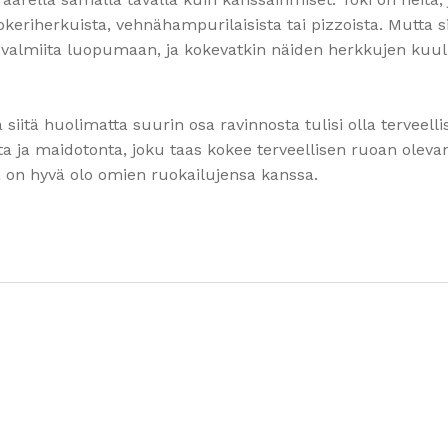
keriherkuista, vehnähampurilaisista tai pizzoista. Mutta s
ta valmiita luopumaan, ja kokevatkin näiden herkkujen kuu
iitä huolimatta suurin osa ravinnosta tulisi olla terveellis
onta ja maidotonta, joku taas kokee terveellisen ruoan oleva
lä on hyvä olo omien ruokailujensa kanssa.