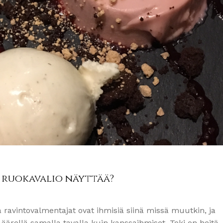
 ruokavalio näyttää?
ja ravintovalmentajat ovat ihmisiä siinä missä muutkin, ja
ärellä samalla tavalla kuin kanssaihmiset. Toki on heitä, j