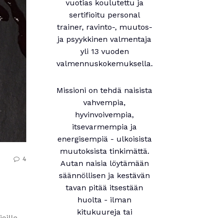
vuotias koulutettu ja
sertifioitu personal
trainer, ravinto-, muutos-
ja psyykkinen valmentaja
yli 13 vuoden
valmennuskokemuksella.
Missioni on tehdä naisista
vahvempia,
hyvinvoivempia,
itsevarmempia ja
energisempiä - ulkoisista
muutoksista tinkimättä.
4
Autan naisia löytämään
säännöllisen ja kestävän
tavan pitää itsestään
huolta - ilman
kitukuureja tai
oille