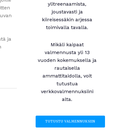
ylitreenaamista,
itten
joustavasti ja
luvan
kiireisessäkin arjessa
toimivalla tavalla.
tä ja
Mikäli kaipaat
n
valmennusta yli 13
vuoden kokemuksella ja
rautaisella
ammattitaidolla, voit
tutustua
verkkovalmennuksiini
alta.
TUTUSTU VALMENNUKSIIN