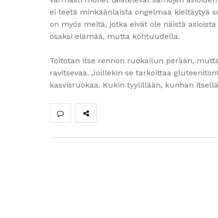
ei teetä minkäänlaista ongelmaa kieltäytyä so
on myös meitä, jotka eivät ole näistä asiois
osaksi elämää, mutta kohtuudella.
Toitotan itse rennon ruokailun perään, mutta s
ravitsevaa. Joillekin se tarkoittaa gluteenit
kasvisruokaa. Kukin tyylillään, kunhan itsel