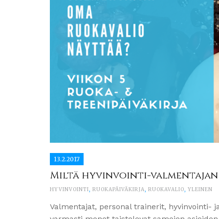
13.2.2017
Miltä hyvinvointi-valmentajan
HYVINVOINTI
,
RUOKAPÄIVÄKIRJA
,
RUOKAVALIO
,
YLEINEN
Valmentajat, personal trainerit, hyvinvointi- 
varmasti monet taistelevat samojen asioiden ä