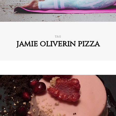
TAG
jamie oliverin pizza