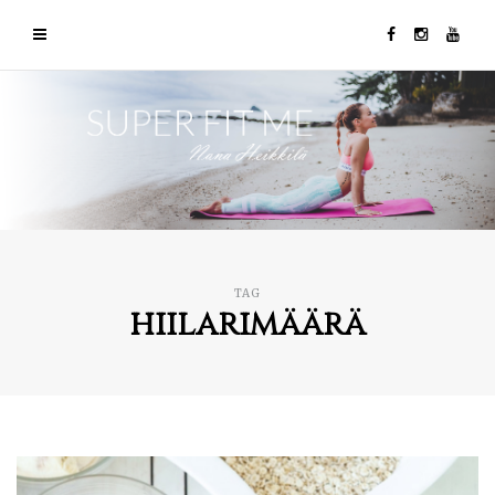
TAG
hiilarimäärä