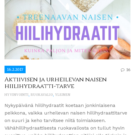
16.2.2017
16
Aktiivisen ja urheilevan naisen
hiilihydraatti-tarve
HYVINVOINTI
,
RUOKAVALIO
,
YLEINEN
Nykypäivänä hiilihydraatit koetaan jonkinlaisena
peikkona, vaikka urheilevan naisen hiilihydraattitarve
on suuri ja keho tarvitsee niitä toimiakseen.
Vähähiilihydraattisesta ruokavaliosta on tullut hyvin