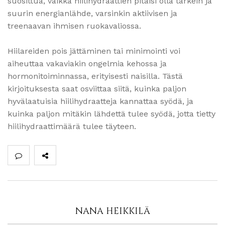
suosittua, vaikka hiilihydraattien pitäisi olla tärkein ja
suurin energianlähde, varsinkin aktiivisen ja
treenaavan ihmisen ruokavaliossa.
Hiilareiden pois jättäminen tai minimointi voi
aiheuttaa vakaviakin ongelmia kehossa ja
hormonitoiminnassa, erityisesti naisilla. Tästä
kirjoituksesta saat osviittaa siitä, kuinka paljon
hyvälaatuisia hiilihydraatteja kannattaa syödä, ja
kuinka paljon mitäkin lähdettä tulee syödä, jotta tietty
hiilihydraattimäärä tulee täyteen.
NANA HEIKKILÄ