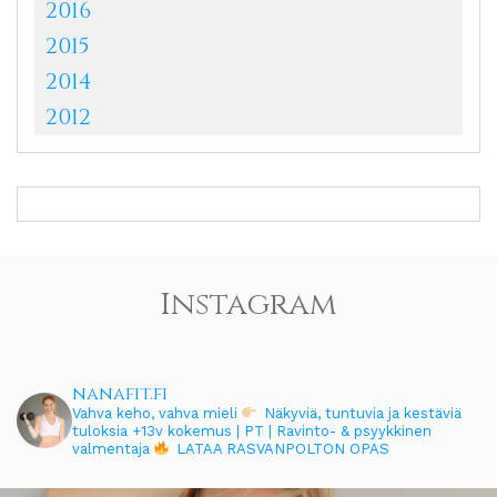
2016
2015
2014
2012
Instagram
nanafit.fi
Vahva keho, vahva mieli
Näkyviä, tuntuvia ja kestäviä
tuloksia
+13v kokemus | PT | Ravinto- & psyykkinen
valmentaja
LATAA RASVANPOLTON OPAS