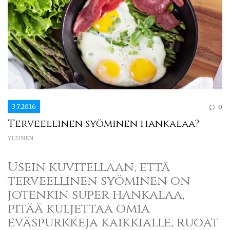
3.7.2016
0
Terveellinen syöminen hankalaa?
YLEINEN
Usein kuvitellaan, että
terveellinen syöminen on
jotenkin super hankalaa,
pitää kuljettaa omia
eväspurkkeja kaikkialle, ruoat