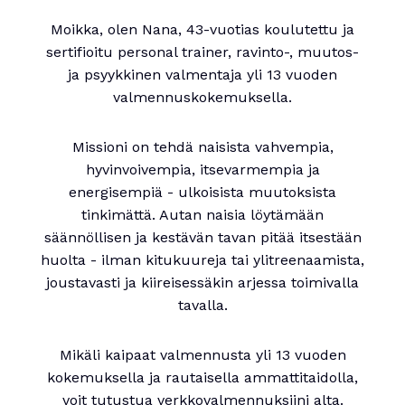
Moikka, olen Nana, 43-vuotias koulutettu ja
sertifioitu personal trainer, ravinto-, muutos-
ja psyykkinen valmentaja yli 13 vuoden
valmennuskokemuksella.
Missioni on tehdä naisista vahvempia,
hyvinvoivempia, itsevarmempia ja
energisempiä - ulkoisista muutoksista
tinkimättä. Autan naisia löytämään
säännöllisen ja kestävän tavan pitää itsestään
huolta - ilman kitukuureja tai ylitreenaamista,
joustavasti ja kiireisessäkin arjessa toimivalla
tavalla.
Mikäli kaipaat valmennusta yli 13 vuoden
kokemuksella ja rautaisella ammattitaidolla,
voit tutustua verkkovalmennuksiini alta.