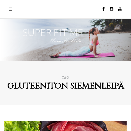
TAG
gluteeniton siemenleipä