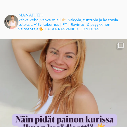
nanafit.fi
Vahva keho, vahva mieli
Näkyviä, tuntuvia ja kestäviä
tuloksia
+13v kokemus | PT | Ravinto- & psyykkinen
valmentaja
LATAA RASVANPOLTON OPAS