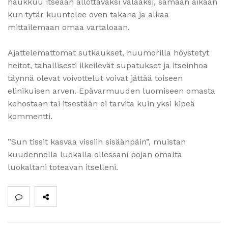
haukkuu itseään ällöttäväksi valaaksi, samaan aikaan
kun tytär kuuntelee oven takana ja alkaa
mittailemaan omaa vartaloaan.
Ajattelemattomat sutkaukset, huumorilla höystetyt
heitot, tahallisesti ilkeilevät supatukset ja itseinhoa
täynnä olevat voivottelut voivat jättää toiseen
elinikuisen arven. Epävarmuuden luomiseen omasta
kehostaan tai itsestään ei tarvita kuin yksi kipeä
kommentti.
”Sun tissit kasvaa vissiin sisäänpäin”, muistan
kuudennella luokalla ollessani pojan omalta
luokaltani toteavan itselleni.