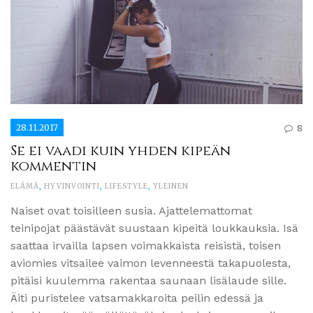
28.11.2017
8
Se ei vaadi kuin yhden kipeän
kommentin
ELÄMÄ
,
HYVINVOINTI
,
LIFESTYLE
,
YLEINEN
Naiset ovat toisilleen susia. Ajattelemattomat
teinipojat päästävät suustaan kipeitä loukkauksia. Isä
saattaa irvailla lapsen voimakkaista reisistä, toisen
aviomies vitsailee vaimon levenneestä takapuolesta,
pitäisi kuulemma rakentaa saunaan lisälaude sille.
Äiti puristelee vatsamakkaroita peilin edessä ja