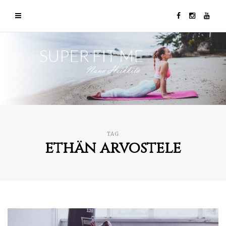
TAG
ethän arvostele