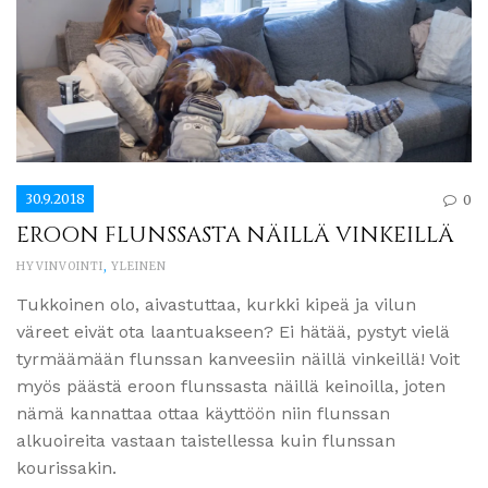
30.9.2018
0
EROON FLUNSSASTA NÄILLÄ VINKEILLÄ
HYVINVOINTI
,
YLEINEN
Tukkoinen olo, aivastuttaa, kurkki kipeä ja vilun
väreet eivät ota laantuakseen? Ei hätää, pystyt vielä
tyrmäämään flunssan kanveesiin näillä vinkeillä! Voit
myös päästä eroon flunssasta näillä keinoilla, joten
nämä kannattaa ottaa käyttöön niin flunssan
alkuoireita vastaan taistellessa kuin flunssan
kourissakin.