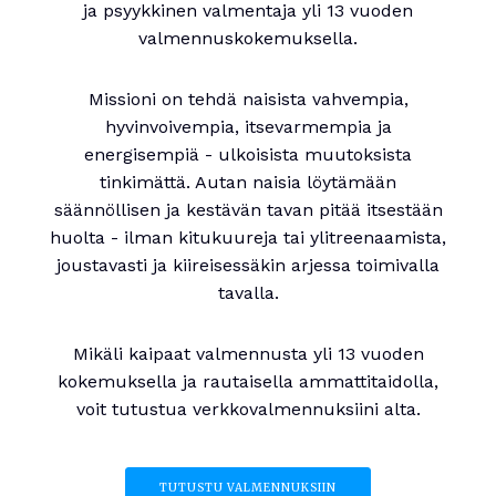
ja psyykkinen valmentaja yli 13 vuoden
valmennuskokemuksella.
Missioni on tehdä naisista vahvempia,
hyvinvoivempia, itsevarmempia ja
energisempiä - ulkoisista muutoksista
tinkimättä. Autan naisia löytämään
säännöllisen ja kestävän tavan pitää itsestään
huolta - ilman kitukuureja tai ylitreenaamista,
joustavasti ja kiireisessäkin arjessa toimivalla
tavalla.
Mikäli kaipaat valmennusta yli 13 vuoden
kokemuksella ja rautaisella ammattitaidolla,
voit tutustua verkkovalmennuksiini alta.
TUTUSTU VALMENNUKSIIN