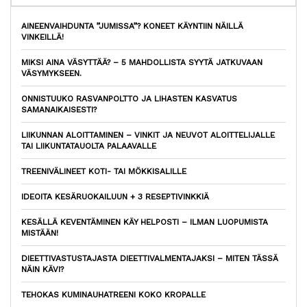
AINEENVAIHDUNTA ”JUMISSA”? KONEET KÄYNTIIN NÄILLÄ
VINKEILLÄ!
MIKSI AINA VÄSYTTÄÄ? – 5 MAHDOLLISTA SYYTÄ JATKUVAAN
VÄSYMYKSEEN.
ONNISTUUKO RASVANPOLTTO JA LIHASTEN KASVATUS
SAMANAIKAISESTI?
LIIKUNNAN ALOITTAMINEN – VINKIT JA NEUVOT ALOITTELIJALLE
TAI LIIKUNTATAUOLTA PALAAVALLE
TREENIVÄLINEET KOTI- TAI MÖKKISALILLE
IDEOITA KESÄRUOKAILUUN + 3 RESEPTIVINKKIÄ
KESÄLLÄ KEVENTÄMINEN KÄY HELPOSTI – ILMAN LUOPUMISTA
MISTÄÄN!
DIEETTIVASTUSTAJASTA DIEETTIVALMENTAJAKSI – MITEN TÄSSÄ
NÄIN KÄVI?
TEHOKAS KUMINAUHATREENI KOKO KROPALLE