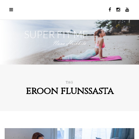
TAG
eroon flunssasta