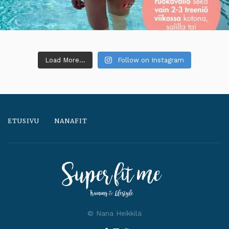
Load More...
Follow on Instagram
ETUSIVU
NANAFIT
© Nana Heikkilä