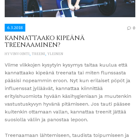
6.3.2018
0
KANNATTAAKO KIPEÄNÄ
TREENAAMINEN?
HYVINVOINTI
,
TREENI
,
YLEINEN
Viime viikkojen kysytyin kysymys taitaa kuulua että
kannattaako kipeänä treenata tai miten flunssasta
pääsisi nopeammin eroon. Nyt kun erilaiset pöpöt ja
influenssat jylläävät, kannattaa kiinnittää
erityishuomiota hyvään käsihygieniaan ja muutenkin
vastustuskyvyn hyvänä pitämiseen. Jos tauti pääsee
kuitenkin ottamaan vallan, kannattaa treenit jättää
suosiolla väliin ja panostaa lepoon.
Treenaamaan lähtemiseen, taudista toipumiseen ja