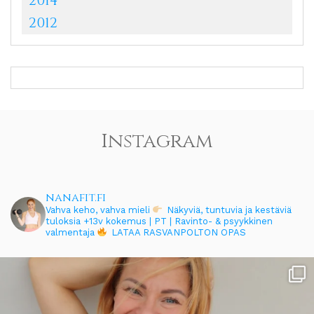
2014
2012
Instagram
nanafit.fi
Vahva keho, vahva mieli
Näkyviä, tuntuvia ja kestäviä
tuloksia
+13v kokemus | PT | Ravinto- & psyykkinen
valmentaja
LATAA RASVANPOLTON OPAS