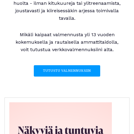
huolta - ilman kitukuureja tai ylitreenaamista,
joustavasti ja kiireisessäkin arjessa toimivalla
tavalla.
Mikäli kaipaat valmennusta yli 13 vuoden
kokemuksella ja rautaisella ammattitaidolla,
voit tutustua verkkovalmennuksiini alta.
TUTUSTU VALMENNUKSIIN