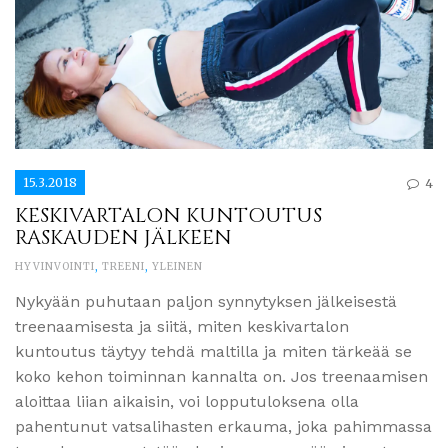
15.3.2018
4
KESKIVARTALON KUNTOUTUS
RASKAUDEN JÄLKEEN
HYVINVOINTI
,
TREENI
,
YLEINEN
Nykyään puhutaan paljon synnytyksen jälkeisestä
treenaamisesta ja siitä, miten keskivartalon
kuntoutus täytyy tehdä maltilla ja miten tärkeää se
koko kehon toiminnan kannalta on. Jos treenaamisen
aloittaa liian aikaisin, voi lopputuloksena olla
pahentunut vatsalihasten erkauma, joka pahimmassa