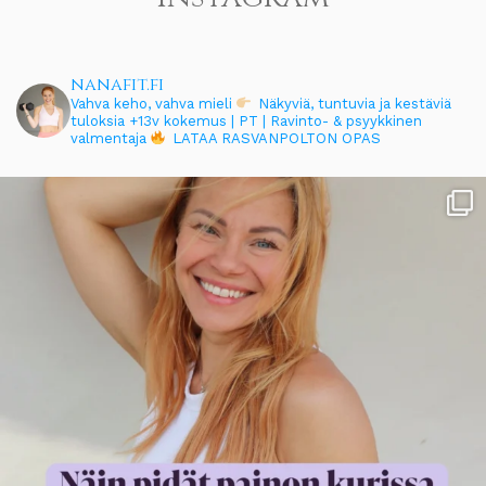
nanafit.fi
Vahva keho, vahva mieli
Näkyviä, tuntuvia ja kestäviä
tuloksia
+13v kokemus | PT | Ravinto- & psyykkinen
valmentaja
LATAA RASVANPOLTON OPAS