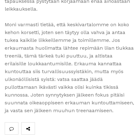
tapauksessa pystytään korjaamaan enää ainoastaan
leikkauksella.
Moni varmasti tietää, että keskivartalomme on koko
kehon korsetti, joten sen täytyy olla vahva ja antaa
tukea kaikille liikkeillemme ja toimillemme. Jos
erkaumasta huolimatta lähtee repimään liian tiukkaa
treeniä, tämä tärkeä tuki puuttuu, ja altistaa
erilaisille loukkaantumisille. Erkauma kannattaa
kuntouttaa siis turvallisuussyistäkin, mutta myös
ulkonäöllisistä syistä: vatsa saattaa jäädä
pullottamaan ikävästi vaikka olisi kuinka tikissä
kunnossa. Joten synnytyksen jälkeen fokus pitäisi
suunnata oikeaoppiseen erkauman kuntouttamiseen,
ja vasta sen jälkeen muuhun treenaamiseen.