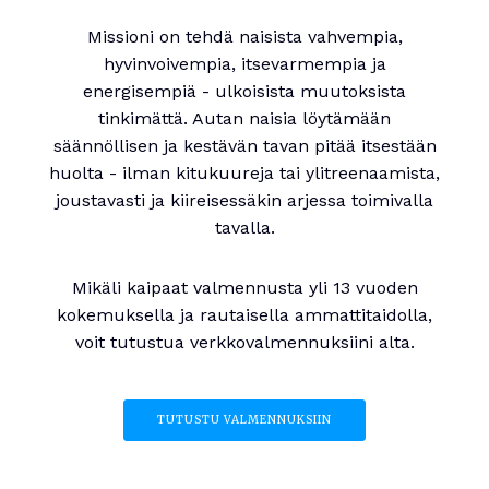
Missioni on tehdä naisista vahvempia,
hyvinvoivempia, itsevarmempia ja
energisempiä - ulkoisista muutoksista
tinkimättä. Autan naisia löytämään
säännöllisen ja kestävän tavan pitää itsestään
huolta - ilman kitukuureja tai ylitreenaamista,
joustavasti ja kiireisessäkin arjessa toimivalla
tavalla.
Mikäli kaipaat valmennusta yli 13 vuoden
kokemuksella ja rautaisella ammattitaidolla,
voit tutustua verkkovalmennuksiini alta.
TUTUSTU VALMENNUKSIIN