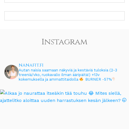
Instagram
nanafit.fi
Autan naisia saamaan näkyviä ja kestäviä tuloksia (2-3
treeniä/vko, ruokavalio ilman ääripäitä!)
+13v
kokemuksella ja ammattitaidolla
BURNER -57%