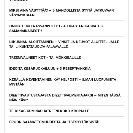
MIKSI AINA VÄSYTTÄÄ? – 5 MAHDOLLISTA SYYTÄ JATKUVAAN
VÄSYMYKSEEN.
ONNISTUUKO RASVANPOLTTO JA LIHASTEN KASVATUS
SAMANAIKAISESTI?
LIIKUNNAN ALOITTAMINEN – VINKIT JA NEUVOT ALOITTELIJALLE
TAI LIIKUNTATAUOLTA PALAAVALLE
TREENIVÄLINEET KOTI- TAI MÖKKISALILLE
IDEOITA KESÄRUOKAILUUN + 3 RESEPTIVINKKIÄ
KESÄLLÄ KEVENTÄMINEN KÄY HELPOSTI – ILMAN LUOPUMISTA
MISTÄÄN!
DIEETTIVASTUSTAJASTA DIEETTIVALMENTAJAKSI – MITEN TÄSSÄ
NÄIN KÄVI?
TEHOKAS KUMINAUHATREENI KOKO KROPALLE
EROON SAAMATTOMUUDESTA JA ITSESYYTÖKSISTÄ!