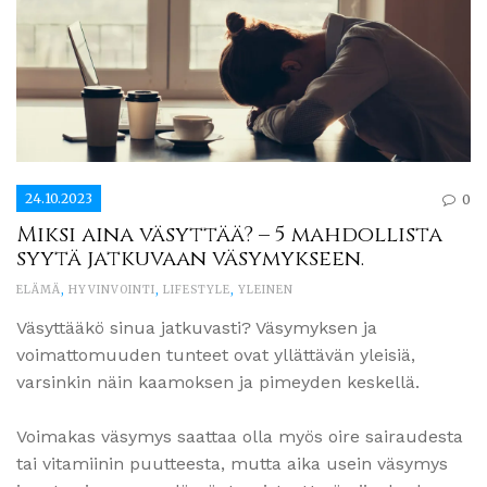
24.10.2023
0
Miksi aina väsyttää? – 5 mahdollista
syytä jatkuvaan väsymykseen.
ELÄMÄ
,
HYVINVOINTI
,
LIFESTYLE
,
YLEINEN
Väsyttääkö sinua jatkuvasti? Väsymyksen ja
voimattomuuden tunteet ovat yllättävän yleisiä,
varsinkin näin kaamoksen ja pimeyden keskellä.
Voimakas väsymys saattaa olla myös oire sairaudesta
tai vitamiinin puutteesta, mutta aika usein väsymys