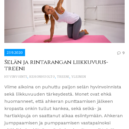
23.9.2020
9
Selän ja rintarangan liikkuvuus-
treeni
HYVINVOINTI
,
KEHONHUOLTO
,
TREENI
,
YLEINEN
Viime aikoina on puhuttu paljon selän hyvinvoinnista
sekä liikkuvuuden tärkeydestä. Monet ovat ehkä
huomanneet, että ahkeran punttaamisen jälkeen
kropasta onkin tullut kankea, sekä selkä- ja
hartiakipuja on saattanut alkaa esiintymään. Ahkeran
jumppaamisen ja pumppaamisen vastapainoksi