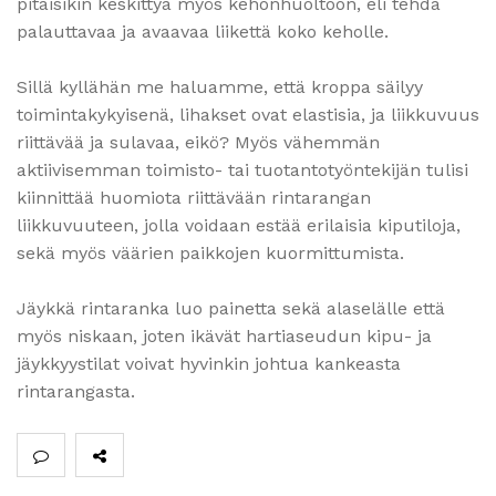
pitäisikin keskittyä myös kehonhuoltoon, eli tehdä
palauttavaa ja avaavaa liikettä koko keholle.
Sillä kyllähän me haluamme, että kroppa säilyy
toimintakykyisenä, lihakset ovat elastisia, ja liikkuvuus
riittävää ja sulavaa, eikö? Myös vähemmän
aktiivisemman toimisto- tai tuotantotyöntekijän tulisi
kiinnittää huomiota riittävään rintarangan
liikkuvuuteen, jolla voidaan estää erilaisia kiputiloja,
sekä myös väärien paikkojen kuormittumista.
Jäykkä rintaranka luo painetta sekä alaselälle että
myös niskaan, joten ikävät hartiaseudun kipu- ja
jäykkyystilat voivat hyvinkin johtua kankeasta
rintarangasta.