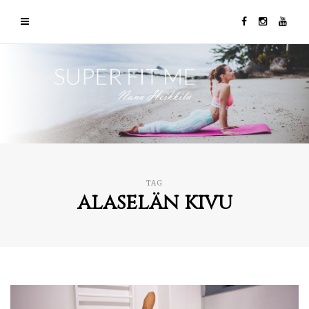
TAG
alaselän kivu