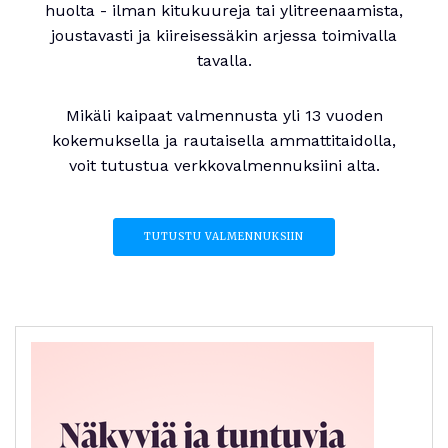
huolta - ilman kitukuureja tai ylitreenaamista,
joustavasti ja kiireisessäkin arjessa toimivalla
tavalla.
Mikäli kaipaat valmennusta yli 13 vuoden
kokemuksella ja rautaisella ammattitaidolla,
voit tutustua verkkovalmennuksiini alta.
TUTUSTU VALMENNUKSIIN