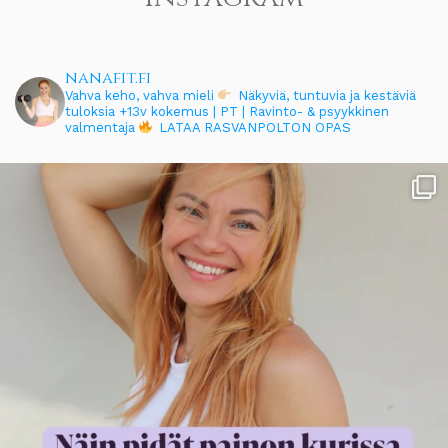
nanafit.fi
Vahva keho, vahva mieli
Näkyviä, tuntuvia ja kestäviä
tuloksia
+13v kokemus | PT | Ravinto- & psyykkinen
valmentaja
LATAA RASVANPOLTON OPAS