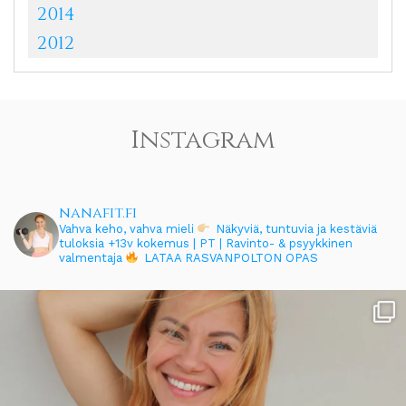
2014
2012
Instagram
nanafit.fi
Vahva keho, vahva mieli
Näkyviä, tuntuvia ja kestäviä
tuloksia
+13v kokemus | PT | Ravinto- & psyykkinen
valmentaja
LATAA RASVANPOLTON OPAS