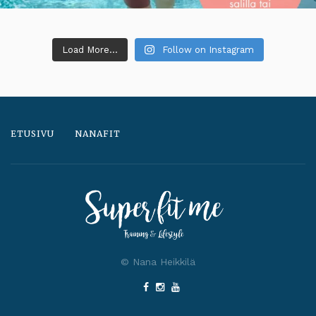
Load More...
Follow on Instagram
ETUSIVU
NANAFIT
© Nana Heikkilä