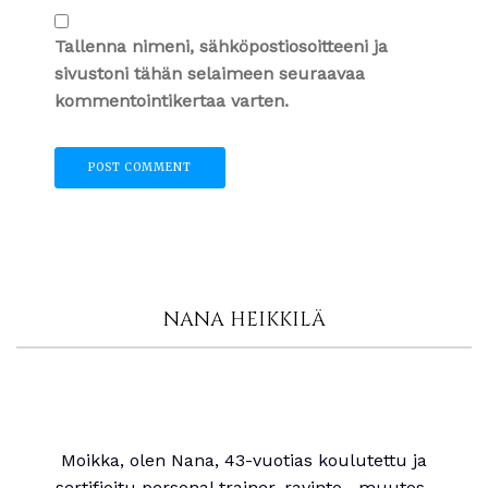
Tallenna nimeni, sähköpostiosoitteeni ja
sivustoni tähän selaimeen seuraavaa
kommentointikertaa varten.
NANA HEIKKILÄ
Moikka, olen Nana, 43-vuotias koulutettu ja
sertifioitu personal trainer, ravinto-, muutos-