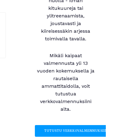
huolta - ilman
kitukuureja tai
ylitreenaamista,
joustavasti ja
kiireisessäkin arjessa
toimivalla tavalla.
Mikäli kaipaat
valmennusta yli 13
vuoden kokemuksella ja
rautaisella
ammattitaidolla, voit
tutustua
verkkovalmennuksiini
alta.
TUTUSTU VERKKOVALMENNUKSIIN