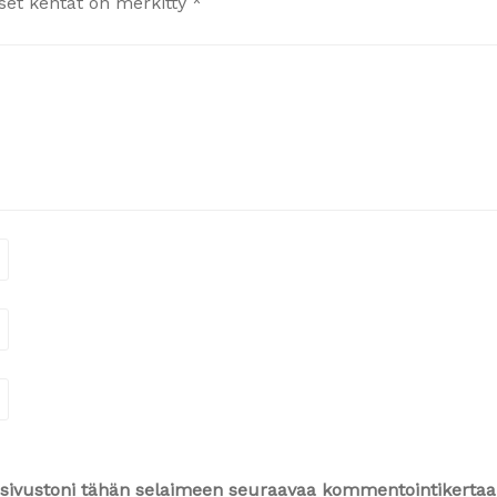
iset kentät on merkitty
*
ja sivustoni tähän selaimeen seuraavaa kommentointikertaa