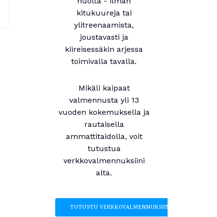
huolta - ilman
kitukuureja tai
ylitreenaamista,
joustavasti ja
kiireisessäkin arjessa
toimivalla tavalla.
Mikäli kaipaat
valmennusta yli 13
vuoden kokemuksella ja
rautaisella
ammattitaidolla, voit
tutustua
verkkovalmennuksiini
alta.
TUTUSTU VERKKOVALMENNUKSIIN