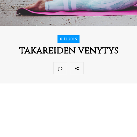
8.12.2016
takareiden venytys