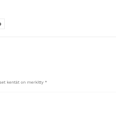
iset kentät on merkitty
*