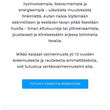
hyvinvoivempia, itsevarmempia ja
energisempiä - ulkoisista muutoksista
tinkimättä. Autan naisia löytämään
säännöllisen ja kestävän tavan pitää itsestään
huolta - ilman kitukuureja tai ylitreenaamista,
joustavasti ja kiireisessäkin arjessa toimivalla
tavalla.
Mikäli kaipaat valmennusta yli 13 vuoden
kokemuksella ja rautaisella ammattitaidolla,
voit tutustua verkkovalmennuksiini alta.
TUTUSTU VERKKOVALMENNUKSIIN