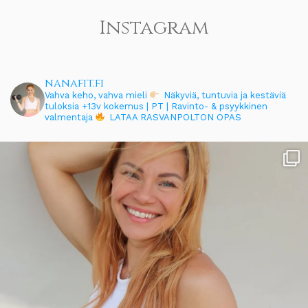
Instagram
nanafit.fi
Vahva keho, vahva mieli
Näkyviä, tuntuvia ja kestäviä
tuloksia
+13v kokemus | PT | Ravinto- & psyykkinen
valmentaja
LATAA RASVANPOLTON OPAS