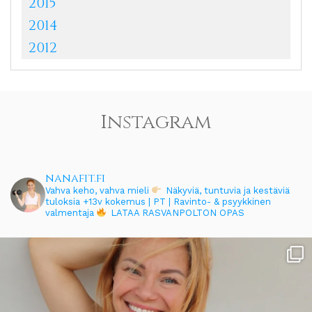
2015
2014
2012
Instagram
nanafit.fi
Vahva keho, vahva mieli
Näkyviä, tuntuvia ja kestäviä
tuloksia
+13v kokemus | PT | Ravinto- & psyykkinen
valmentaja
LATAA RASVANPOLTON OPAS