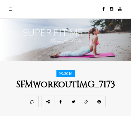
5.9.2016
SFMworkoutIMG_7173