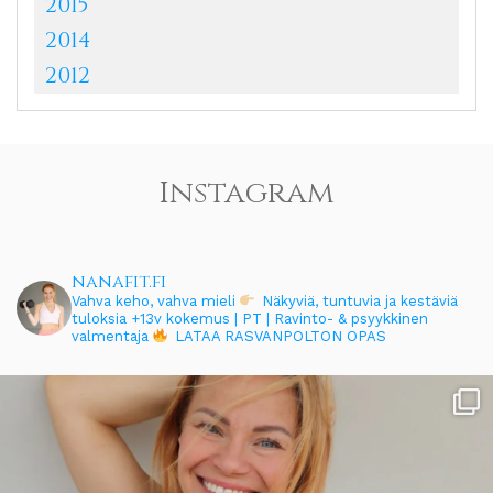
2015
2014
2012
Instagram
nanafit.fi
Vahva keho, vahva mieli
Näkyviä, tuntuvia ja kestäviä
tuloksia
+13v kokemus | PT | Ravinto- & psyykkinen
valmentaja
LATAA RASVANPOLTON OPAS