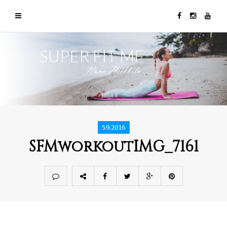
5.9.2016
SFMworkoutIMG_7161