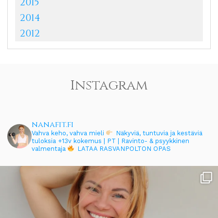
2015
2014
2012
Instagram
nanafit.fi
Vahva keho, vahva mieli
Näkyviä, tuntuvia ja kestäviä
tuloksia
+13v kokemus | PT | Ravinto- & psyykkinen
valmentaja
LATAA RASVANPOLTON OPAS