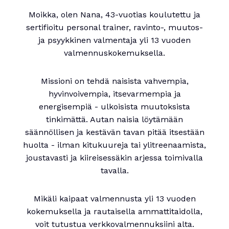
Moikka, olen Nana, 43-vuotias koulutettu ja
sertifioitu personal trainer, ravinto-, muutos-
ja psyykkinen valmentaja yli 13 vuoden
valmennuskokemuksella.
Missioni on tehdä naisista vahvempia,
hyvinvoivempia, itsevarmempia ja
energisempiä - ulkoisista muutoksista
tinkimättä. Autan naisia löytämään
säännöllisen ja kestävän tavan pitää itsestään
huolta - ilman kitukuureja tai ylitreenaamista,
joustavasti ja kiireisessäkin arjessa toimivalla
tavalla.
Mikäli kaipaat valmennusta yli 13 vuoden
kokemuksella ja rautaisella ammattitaidolla,
voit tutustua verkkovalmennuksiini alta.