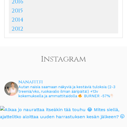
2016
2015
2014
2012
Instagram
nanafit.fi
Autan naisia saamaan näkyviä ja kestäviä tuloksia (2-3
treeniä/vko, ruokavalio ilman ääripäitä!)
+13v
kokemuksella ja ammattitaidolla
BURNER -57%