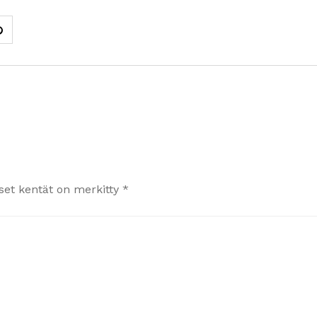
iset kentät on merkitty
*