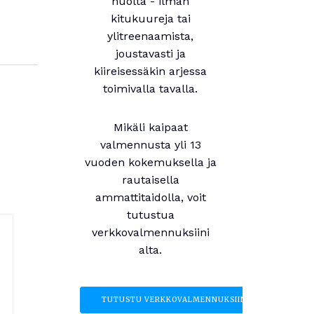
huolta - ilman
kitukuureja tai
ylitreenaamista,
joustavasti ja
kiireisessäkin arjessa
toimivalla tavalla.
Mikäli kaipaat
valmennusta yli 13
vuoden kokemuksella ja
rautaisella
ammattitaidolla, voit
tutustua
verkkovalmennuksiini
alta.
TUTUSTU VERKKOVALMENNUKSIIN