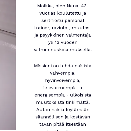
Moikka, olen Nana, 43-
vuotias koulutettu ja
sertifioitu personal
trainer, ravinto-, muutos-
ja psyykkinen valmentaja
yli 13 vuoden
valmennuskokemuksella.
Missioni on tehdä naisista
vahvempia,
hyvinvoivempia,
itsevarmempia ja
energisempiä - ulkoisista
muutoksista tinkimättä.
Autan naisia löytämään
säännöllisen ja kestävän
tavan pitää itsestään