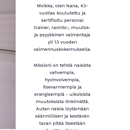
Moikka, olen Nana, 43-
vuotias koulutettu ja
sertifioitu personal
trainer, ravinto-, muutos-
ja psyykkinen valmentaja
yli 13 vuoden
valmennuskokemuksella.
Missioni on tehdä naisista
vahvempia,
hyvinvoivempia,
itsevarmempia ja
energisempiä - ulkoisista
muutoksista tinkimättä.
Autan naisia löytämään
säännöllisen ja kestävän
tavan pitää itsestään