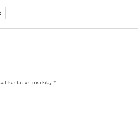
iset kentät on merkitty
*