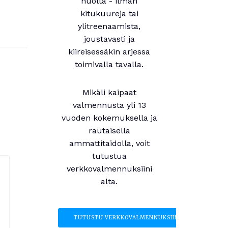
huolta - ilman
kitukuureja tai
ylitreenaamista,
joustavasti ja
kiireisessäkin arjessa
toimivalla tavalla.
Mikäli kaipaat
valmennusta yli 13
vuoden kokemuksella ja
rautaisella
ammattitaidolla, voit
tutustua
verkkovalmennuksiini
alta.
TUTUSTU VERKKOVALMENNUKSIIN