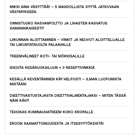
MIKSI AINA VÄSYTTÄÄ? – 5 MAHDOLLISTA SYYTÄ JATKUVAAN
VÄSYMYKSEEN.
ONNISTUUKO RASVANPOLTTO JA LIHASTEN KASVATUS
SAMANAIKAISESTI?
LIIKUNNAN ALOITTAMINEN – VINKIT JA NEUVOT ALOITTELIJALLE
TAI LIIKUNTATAUOLTA PALAAVALLE
TREENIVÄLINEET KOTI- TAI MÖKKISALILLE
IDEOITA KESÄRUOKAILUUN + 3 RESEPTIVINKKIÄ
KESÄLLÄ KEVENTÄMINEN KÄY HELPOSTI – ILMAN LUOPUMISTA
MISTÄÄN!
DIEETTIVASTUSTAJASTA DIEETTIVALMENTAJAKSI – MITEN TÄSSÄ
NÄIN KÄVI?
TEHOKAS KUMINAUHATREENI KOKO KROPALLE
EROON SAAMATTOMUUDESTA JA ITSESYYTÖKSISTÄ!