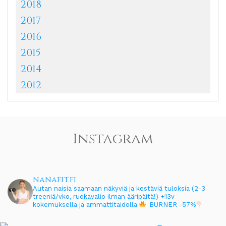
2018
2017
2016
2015
2014
2012
Instagram
nanafit.fi
Autan naisia saamaan näkyviä ja kestäviä tuloksia (2-3
treeniä/vko, ruokavalio ilman ääripäitä!)
+13v
kokemuksella ja ammattitaidolla
BURNER -57%