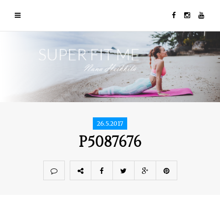
26.5.2017
P5087676