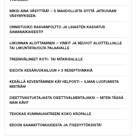
MIKSI AINA VÄSYTTÄÄ? – 5 MAHDOLLISTA SYYTÄ JATKUVAAN
VÄSYMYKSEEN.
ONNISTUUKO RASVANPOLTTO JA LIHASTEN KASVATUS
SAMANAIKAISESTI?
LIIKUNNAN ALOITTAMINEN – VINKIT JA NEUVOT ALOITTELIJALLE
TAI LIIKUNTATAUOLTA PALAAVALLE
TREENIVÄLINEET KOTI- TAI MÖKKISALILLE
IDEOITA KESÄRUOKAILUUN + 3 RESEPTIVINKKIÄ
KESÄLLÄ KEVENTÄMINEN KÄY HELPOSTI – ILMAN LUOPUMISTA
MISTÄÄN!
DIEETTIVASTUSTAJASTA DIEETTIVALMENTAJAKSI – MITEN TÄSSÄ
NÄIN KÄVI?
TEHOKAS KUMINAUHATREENI KOKO KROPALLE
EROON SAAMATTOMUUDESTA JA ITSESYYTÖKSISTÄ!