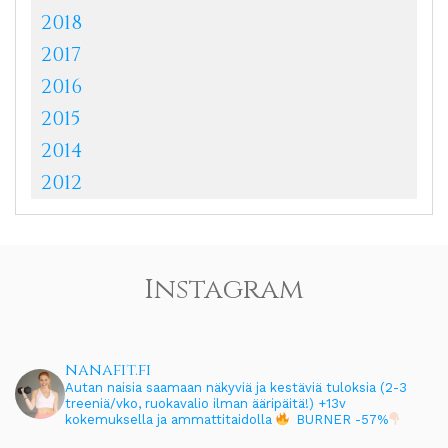
2018
2017
2016
2015
2014
2012
Instagram
nanafit.fi
Autan naisia saamaan näkyviä ja kestäviä tuloksia (2-3
treeniä/vko, ruokavalio ilman ääripäitä!)
+13v
kokemuksella ja ammattitaidolla
BURNER -57%