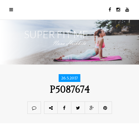
26.5.2017
P5087674