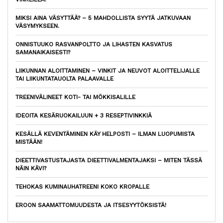
MIKSI AINA VÄSYTTÄÄ? – 5 MAHDOLLISTA SYYTÄ JATKUVAAN
VÄSYMYKSEEN.
ONNISTUUKO RASVANPOLTTO JA LIHASTEN KASVATUS
SAMANAIKAISESTI?
LIIKUNNAN ALOITTAMINEN – VINKIT JA NEUVOT ALOITTELIJALLE
TAI LIIKUNTATAUOLTA PALAAVALLE
TREENIVÄLINEET KOTI- TAI MÖKKISALILLE
IDEOITA KESÄRUOKAILUUN + 3 RESEPTIVINKKIÄ
KESÄLLÄ KEVENTÄMINEN KÄY HELPOSTI – ILMAN LUOPUMISTA
MISTÄÄN!
DIEETTIVASTUSTAJASTA DIEETTIVALMENTAJAKSI – MITEN TÄSSÄ
NÄIN KÄVI?
TEHOKAS KUMINAUHATREENI KOKO KROPALLE
EROON SAAMATTOMUUDESTA JA ITSESYYTÖKSISTÄ!