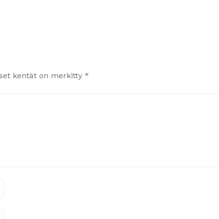
iset kentät on merkitty
*