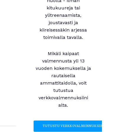
huolta - ilman
kitukuureja tai
ylitreenaamista,
joustavasti ja
kiireisessäkin arjessa
toimivalla tavalla.
Mikäli kaipaat
valmennusta yli 13
vuoden kokemuksella ja
rautaisella
ammattitaidolla, voit
tutustua
verkkovalmennuksiini
alta.
TUTUSTU VERKKOVALMENNUKSIIN