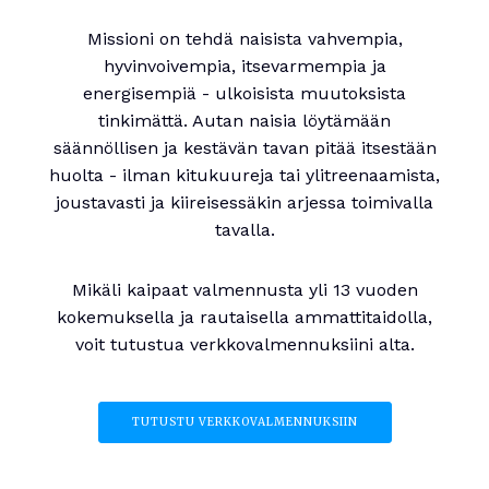
Missioni on tehdä naisista vahvempia,
hyvinvoivempia, itsevarmempia ja
energisempiä - ulkoisista muutoksista
tinkimättä. Autan naisia löytämään
säännöllisen ja kestävän tavan pitää itsestään
huolta - ilman kitukuureja tai ylitreenaamista,
joustavasti ja kiireisessäkin arjessa toimivalla
tavalla.
Mikäli kaipaat valmennusta yli 13 vuoden
kokemuksella ja rautaisella ammattitaidolla,
voit tutustua verkkovalmennuksiini alta.
TUTUSTU VERKKOVALMENNUKSIIN