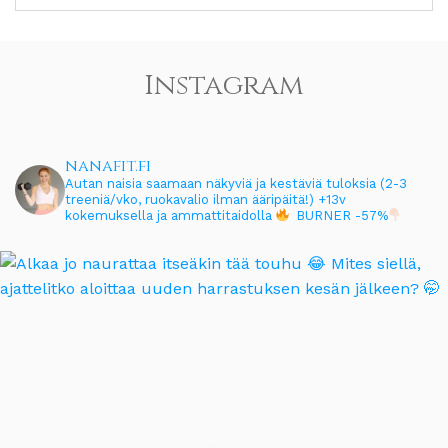
Instagram
nanafit.fi
Autan naisia saamaan näkyviä ja kestäviä tuloksia (2-3
treeniä/vko, ruokavalio ilman ääripäitä!)
+13v
kokemuksella ja ammattitaidolla
BURNER -57%