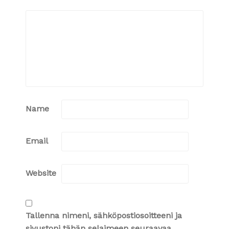
Name
Email
Website
Tallenna nimeni, sähköpostiosoitteeni ja
sivustoni tähän selaimeen seuraavaa