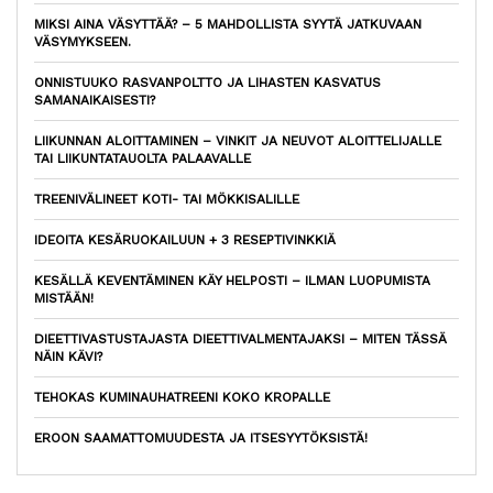
MIKSI AINA VÄSYTTÄÄ? – 5 MAHDOLLISTA SYYTÄ JATKUVAAN
VÄSYMYKSEEN.
ONNISTUUKO RASVANPOLTTO JA LIHASTEN KASVATUS
SAMANAIKAISESTI?
LIIKUNNAN ALOITTAMINEN – VINKIT JA NEUVOT ALOITTELIJALLE
TAI LIIKUNTATAUOLTA PALAAVALLE
TREENIVÄLINEET KOTI- TAI MÖKKISALILLE
IDEOITA KESÄRUOKAILUUN + 3 RESEPTIVINKKIÄ
KESÄLLÄ KEVENTÄMINEN KÄY HELPOSTI – ILMAN LUOPUMISTA
MISTÄÄN!
DIEETTIVASTUSTAJASTA DIEETTIVALMENTAJAKSI – MITEN TÄSSÄ
NÄIN KÄVI?
TEHOKAS KUMINAUHATREENI KOKO KROPALLE
EROON SAAMATTOMUUDESTA JA ITSESYYTÖKSISTÄ!