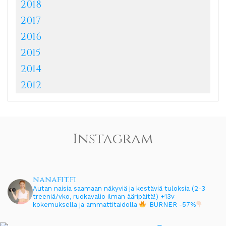
2018
2017
2016
2015
2014
2012
Instagram
nanafit.fi
Autan naisia saamaan näkyviä ja kestäviä tuloksia (2-3
treeniä/vko, ruokavalio ilman ääripäitä!)
+13v
kokemuksella ja ammattitaidolla
BURNER -57%