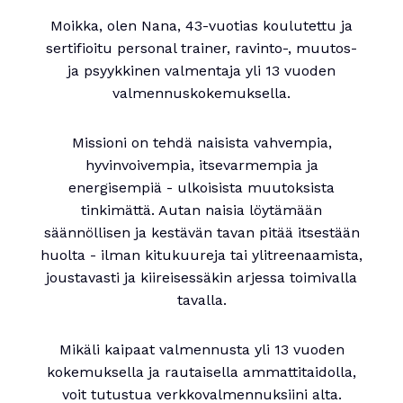
Moikka, olen Nana, 43-vuotias koulutettu ja
sertifioitu personal trainer, ravinto-, muutos-
ja psyykkinen valmentaja yli 13 vuoden
valmennuskokemuksella.
Missioni on tehdä naisista vahvempia,
hyvinvoivempia, itsevarmempia ja
energisempiä - ulkoisista muutoksista
tinkimättä. Autan naisia löytämään
säännöllisen ja kestävän tavan pitää itsestään
huolta - ilman kitukuureja tai ylitreenaamista,
joustavasti ja kiireisessäkin arjessa toimivalla
tavalla.
Mikäli kaipaat valmennusta yli 13 vuoden
kokemuksella ja rautaisella ammattitaidolla,
voit tutustua verkkovalmennuksiini alta.