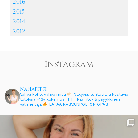
2016
2015
2014
2012
Instagram
nanafit.fi
Vahva keho, vahva mieli
Näkyviä, tuntuvia ja kestäviä
tuloksia
+13v kokemus | PT | Ravinto- & psyykkinen
valmentaja
LATAA RASVANPOLTON OPAS