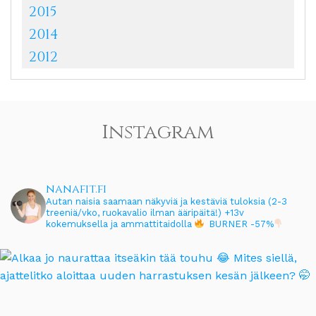
2015
2014
2012
Instagram
nanafit.fi
Autan naisia saamaan näkyviä ja kestäviä tuloksia (2-3
treeniä/vko, ruokavalio ilman ääripäitä!)
+13v
kokemuksella ja ammattitaidolla
BURNER -57%