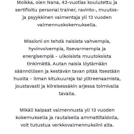
Moikka, olen Nana, 43-vuotias koulutettu ja
sertifioitu personal trainer, ravinto-, muutos-
ja psyykkinen valmentaja yli 13 vuoden
valmennuskokemuksella.
Missioni on tehdä naisista vahvempia,
hyvinvoivempia, itsevarmempia ja
energisempiä - ulkoisista muutoksista
tinkimättä. Autan naisia löytämään
säännöllisen ja kestävän tavan pitää itsestään
huolta - ilman kitukuureja tai ylitreenaamista,
joustavasti ja kiireisessäkin arjessa toimivalla
tavalla.
Mikäli kaipaat valmennusta yli 13 vuoden
kokemuksella ja rautaisella ammattitaidolla,
voit tutustua verkkovalmennuksiini alta.