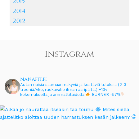
2015
2014
2012
Instagram
nanafit.fi
Autan naisia saamaan näkyviä ja kestäviä tuloksia (2-3
treeniä/vko, ruokavalio ilman ääripäitä!)
+13v
kokemuksella ja ammattitaidolla
BURNER -57%