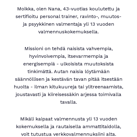
Moikka, olen Nana, 43-vuotias koulutettu ja
sertifioitu personal trainer, ravinto-, muutos-
ja psyykkinen valmentaja yli 13 vuoden
valmennuskokemuksella.
Missioni on tehdä naisista vahvempia,
hyvinvoivempia, itsevarmempia ja
energisempiä - ulkoisista muutoksista
tinkimättä. Autan naisia löytämään
säännöllisen ja kestävän tavan pitää itsestään
huolta - ilman kitukuureja tai ylitreenaamista,
joustavasti ja kiireisessäkin arjessa toimivalla
tavalla.
Mikäli kaipaat valmennusta yli 13 vuoden
kokemuksella ja rautaisella ammattitaidolla,
voit tutustua verkkovalmennuksiini alta.