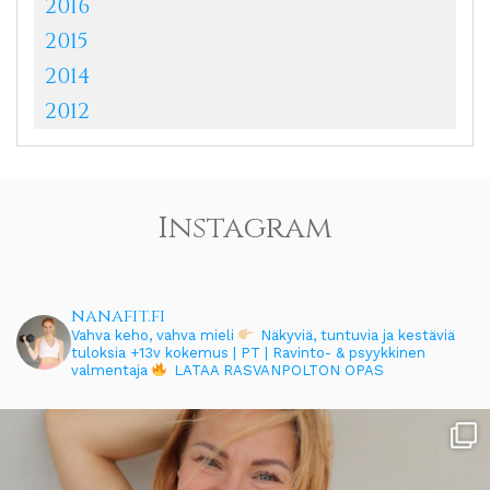
2016
2015
2014
2012
Instagram
nanafit.fi
Vahva keho, vahva mieli
Näkyviä, tuntuvia ja kestäviä
tuloksia
+13v kokemus | PT | Ravinto- & psyykkinen
valmentaja
LATAA RASVANPOLTON OPAS