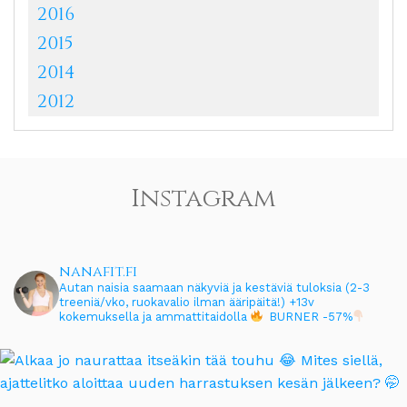
2016
2015
2014
2012
Instagram
nanafit.fi
Autan naisia saamaan näkyviä ja kestäviä tuloksia (2-3
treeniä/vko, ruokavalio ilman ääripäitä!)
+13v
kokemuksella ja ammattitaidolla
BURNER -57%