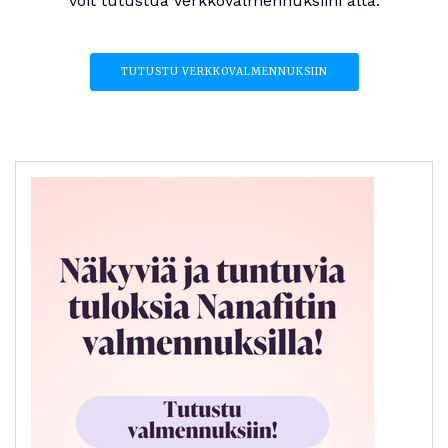
voit tutustua verkkovalmennuksiini alta.
TUTUSTU VERKKOVALMENNUKSIIN