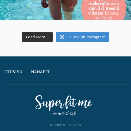
Load More...
Follow on Instagram
ETUSIVU
NANAFIT
© Nana Heikkilä