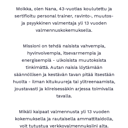
Moikka, olen Nana, 43-vuotias koulutettu ja
sertifioitu personal trainer, ravinto-, muutos-
ja psyykkinen valmentaja yli 13 vuoden
valmennuskokemuksella.
Missioni on tehdä naisista vahvempia,
hyvinvoivempia, itsevarmempia ja
energisempiä - ulkoisista muutoksista
tinkimättä. Autan naisia löytämään
säännöllisen ja kestävän tavan pitää itsestään
huolta - ilman kitukuureja tai ylitreenaamista,
joustavasti ja kiireisessäkin arjessa toimivalla
tavalla.
Mikäli kaipaat valmennusta yli 13 vuoden
kokemuksella ja rautaisella ammattitaidolla,
voit tutustua verkkovalmennuksiini alta.