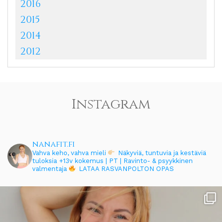
2016
2015
2014
2012
Instagram
nanafit.fi
Vahva keho, vahva mieli
Näkyviä, tuntuvia ja kestäviä
tuloksia
+13v kokemus | PT | Ravinto- & psyykkinen
valmentaja
LATAA RASVANPOLTON OPAS