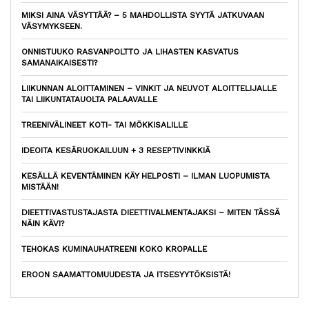
MIKSI AINA VÄSYTTÄÄ? – 5 MAHDOLLISTA SYYTÄ JATKUVAAN
VÄSYMYKSEEN.
ONNISTUUKO RASVANPOLTTO JA LIHASTEN KASVATUS
SAMANAIKAISESTI?
LIIKUNNAN ALOITTAMINEN – VINKIT JA NEUVOT ALOITTELIJALLE
TAI LIIKUNTATAUOLTA PALAAVALLE
TREENIVÄLINEET KOTI- TAI MÖKKISALILLE
IDEOITA KESÄRUOKAILUUN + 3 RESEPTIVINKKIÄ
KESÄLLÄ KEVENTÄMINEN KÄY HELPOSTI – ILMAN LUOPUMISTA
MISTÄÄN!
DIEETTIVASTUSTAJASTA DIEETTIVALMENTAJAKSI – MITEN TÄSSÄ
NÄIN KÄVI?
TEHOKAS KUMINAUHATREENI KOKO KROPALLE
EROON SAAMATTOMUUDESTA JA ITSESYYTÖKSISTÄ!