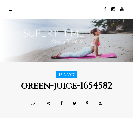
16.2.2017
green-juice-1654582