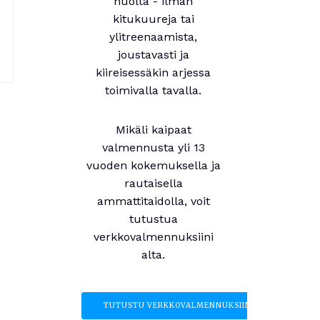
huolta - ilman
kitukuureja tai
ylitreenaamista,
joustavasti ja
kiireisessäkin arjessa
toimivalla tavalla.
Mikäli kaipaat
valmennusta yli 13
vuoden kokemuksella ja
rautaisella
ammattitaidolla, voit
tutustua
verkkovalmennuksiini
alta.
TUTUSTU VERKKOVALMENNUKSIIN