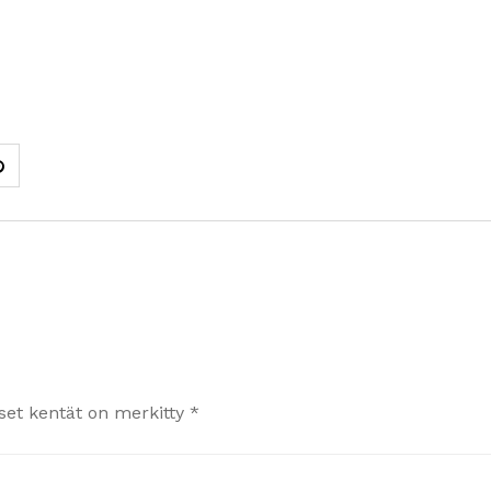
iset kentät on merkitty
*