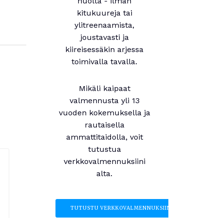
huolta - ilman
kitukuureja tai
ylitreenaamista,
joustavasti ja
kiireisessäkin arjessa
toimivalla tavalla.
Mikäli kaipaat
valmennusta yli 13
vuoden kokemuksella ja
rautaisella
ammattitaidolla, voit
tutustua
verkkovalmennuksiini
alta.
TUTUSTU VERKKOVALMENNUKSIIN