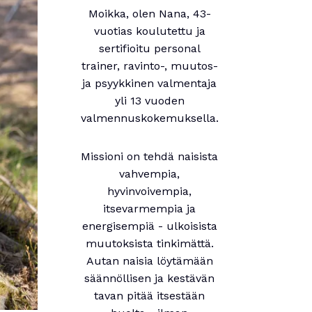
Moikka, olen Nana, 43-
vuotias koulutettu ja
sertifioitu personal
trainer, ravinto-, muutos-
ja psyykkinen valmentaja
yli 13 vuoden
valmennuskokemuksella.
Missioni on tehdä naisista
vahvempia,
hyvinvoivempia,
itsevarmempia ja
energisempiä - ulkoisista
muutoksista tinkimättä.
Autan naisia löytämään
säännöllisen ja kestävän
tavan pitää itsestään