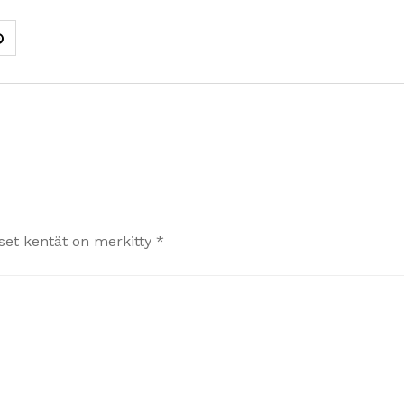
iset kentät on merkitty
*