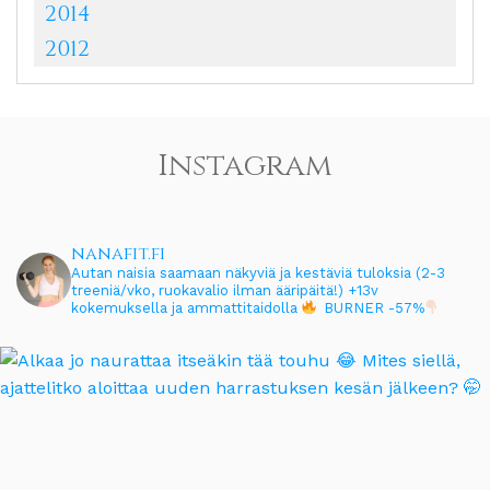
2014
2012
Instagram
nanafit.fi
Autan naisia saamaan näkyviä ja kestäviä tuloksia (2-3
treeniä/vko, ruokavalio ilman ääripäitä!)
+13v
kokemuksella ja ammattitaidolla
BURNER -57%