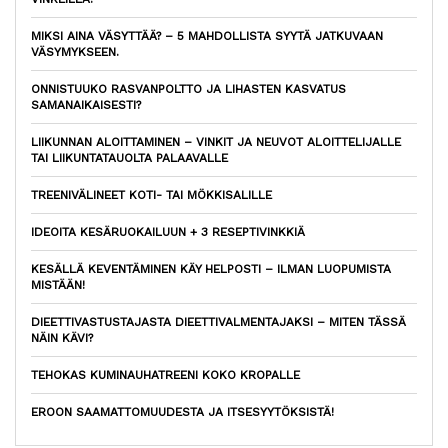
MIKSI AINA VÄSYTTÄÄ? – 5 MAHDOLLISTA SYYTÄ JATKUVAAN
VÄSYMYKSEEN.
ONNISTUUKO RASVANPOLTTO JA LIHASTEN KASVATUS
SAMANAIKAISESTI?
LIIKUNNAN ALOITTAMINEN – VINKIT JA NEUVOT ALOITTELIJALLE
TAI LIIKUNTATAUOLTA PALAAVALLE
TREENIVÄLINEET KOTI- TAI MÖKKISALILLE
IDEOITA KESÄRUOKAILUUN + 3 RESEPTIVINKKIÄ
KESÄLLÄ KEVENTÄMINEN KÄY HELPOSTI – ILMAN LUOPUMISTA
MISTÄÄN!
DIEETTIVASTUSTAJASTA DIEETTIVALMENTAJAKSI – MITEN TÄSSÄ
NÄIN KÄVI?
TEHOKAS KUMINAUHATREENI KOKO KROPALLE
EROON SAAMATTOMUUDESTA JA ITSESYYTÖKSISTÄ!