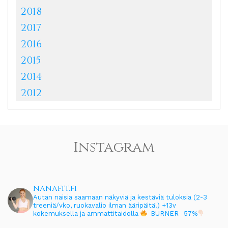
2018
2017
2016
2015
2014
2012
Instagram
nanafit.fi
Autan naisia saamaan näkyviä ja kestäviä tuloksia (2-3
treeniä/vko, ruokavalio ilman ääripäitä!)
+13v
kokemuksella ja ammattitaidolla
BURNER -57%