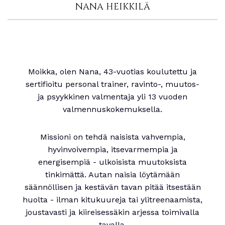
NANA HEIKKILÄ
Moikka, olen Nana, 43-vuotias koulutettu ja
sertifioitu personal trainer, ravinto-, muutos-
ja psyykkinen valmentaja yli 13 vuoden
valmennuskokemuksella.
Missioni on tehdä naisista vahvempia,
hyvinvoivempia, itsevarmempia ja
energisempiä - ulkoisista muutoksista
tinkimättä. Autan naisia löytämään
säännöllisen ja kestävän tavan pitää itsestään
huolta - ilman kitukuureja tai ylitreenaamista,
joustavasti ja kiireisessäkin arjessa toimivalla
tavalla.