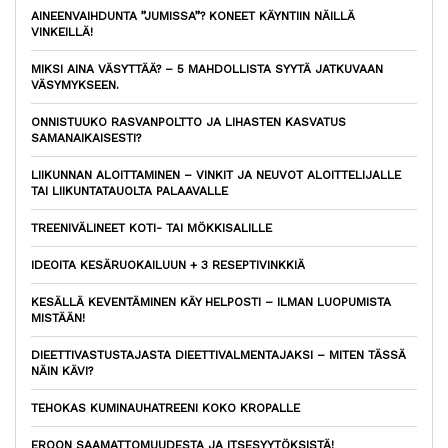
AINEENVAIHDUNTA ”JUMISSA”? KONEET KÄYNTIIN NÄILLÄ
VINKEILLÄ!
MIKSI AINA VÄSYTTÄÄ? – 5 MAHDOLLISTA SYYTÄ JATKUVAAN
VÄSYMYKSEEN.
ONNISTUUKO RASVANPOLTTO JA LIHASTEN KASVATUS
SAMANAIKAISESTI?
LIIKUNNAN ALOITTAMINEN – VINKIT JA NEUVOT ALOITTELIJALLE
TAI LIIKUNTATAUOLTA PALAAVALLE
TREENIVÄLINEET KOTI- TAI MÖKKISALILLE
IDEOITA KESÄRUOKAILUUN + 3 RESEPTIVINKKIÄ
KESÄLLÄ KEVENTÄMINEN KÄY HELPOSTI – ILMAN LUOPUMISTA
MISTÄÄN!
DIEETTIVASTUSTAJASTA DIEETTIVALMENTAJAKSI – MITEN TÄSSÄ
NÄIN KÄVI?
TEHOKAS KUMINAUHATREENI KOKO KROPALLE
EROON SAAMATTOMUUDESTA JA ITSESYYTÖKSISTÄ!