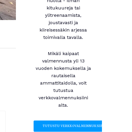
huolta - ilman
kitukuureja tai
ylitreenaamista,
joustavasti ja
kiireisessäkin arjessa
toimivalla tavalla.
Mikäli kaipaat
valmennusta yli 13
vuoden kokemuksella ja
rautaisella
ammattitaidolla, voit
tutustua
verkkovalmennuksiini
alta.
TUTUSTU VERKKOVALMENNUKSIIN