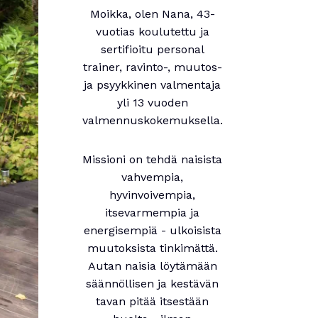
Moikka, olen Nana, 43-
vuotias koulutettu ja
sertifioitu personal
trainer, ravinto-, muutos-
ja psyykkinen valmentaja
yli 13 vuoden
valmennuskokemuksella.
Missioni on tehdä naisista
vahvempia,
hyvinvoivempia,
itsevarmempia ja
energisempiä - ulkoisista
muutoksista tinkimättä.
Autan naisia löytämään
säännöllisen ja kestävän
tavan pitää itsestään